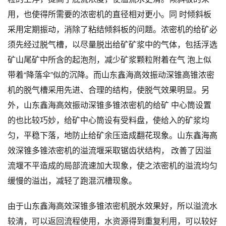
用，也使得所需要的浓密机的直径相对更小。同 时倾斜板
采用定期振动，消除了粘结倾斜板的问题。浓密机的给矿必
须先经过脱气槽，以尽量脱出给矿矿浆中的气体，包括浮选
矿山尾矿中所含的起泡剂，减少矿浆颗粒附着在气 泡上似
带着“降落伞”似的沉降。而山东鑫海高效振动深锥高锥浓密
机的脱气槽采用先进、合理的结构，使脱气效果明显。另
外，山东鑫海高效振动深锥多锥浓密机的给矿 中心筒设置
的也比较巧妙，给矿中心筒设有受料盘，使给入的矿浆均
匀，平稳下落，地防止给矿余压造成翻花现象。山东鑫海高
效深锥多锥浓密机的溢流堰采取锯齿状结构， 改善了因溢
流堰不平造成的局部流速加大现象，使之浓密机的溢流均匀
缓慢的溢出，减轻了跑混沉槽现象。
由于山东鑫海高效深锥多锥浓密机脱水效果好，所以溢流水
较清，可以返回流程使用，水资源得到重复利用，可以较好