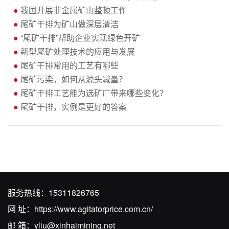
●
我国开展非金属矿山整顿工作
●
尾矿干排为矿山做深层清洁
●
“尾矿干排”帮助企业实现绿色开矿
●
新型尾矿处理技术的应用与发展
●
尾矿干排常用的工艺有哪些
●
尾矿污染，如何从源头减量？
●
尾矿干排工艺能为选矿厂带来哪些变化？
●
尾矿干排，实例是更好的答案
服务热线：
15311826765
网 址：
https://www.agitatorprice.com.cn/
邮 箱：
yliu@xinhaimining.net