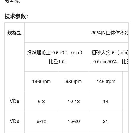
的重视。
技术参数：
规格型
30%的固体体积给
细煤理论上-0.5+0.1（mm）
粗砂大约-5（mm）1
比重1.5
-0.6mm50%，比重2
1460rpm
980rpm
1460rpm
9
VD6
6-8
10-13
14
VD9
9-12
15-20
21