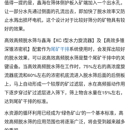
值得一提的是，鑫海在筛体侧护板入矿端加入一个出水孔，
让一部分水先通过侧面的孔流出去，即加快了脱水效率又防
止水溅出损坏电机，这个设计对于比较好筛分的矿物具有较
好的效果。
高效高频脱水筛与鑫海【
XC I型水力旋流器
】及【
高效多锥
深锥浓密机
】配套作为
尾矿干排
系统使用时，会发挥出较好
的脱水效果，可以说高效高频脱水筛是整个尾矿干排中的关
键设备。当高效高频脱水筛在工作时，75%左右的高浓度旋
流器底流和60%左右的浓密机底流进入脱水筛后面的后侧板
上，马上自动形成一个较厚的矿过滤层，水在高频振动作用
下逐步穿过矿过滤层进入筛下，筛上物含水量在15%左右，
达到尾矿干排的标准。
水资源的循环利用已经成为“绿色矿山”的一个基本标准，高
效高频脱水筛的应用范围也将逐渐广泛，将会受到越来越多