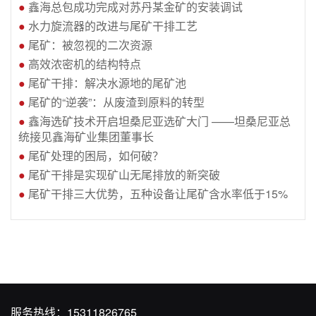
●
鑫海总包成功完成对苏丹某金矿的安装调试
●
水力旋流器的改进与尾矿干排工艺
●
尾矿：被忽视的二次资源
●
高效浓密机的结构特点
●
尾矿干排：解决水源地的尾矿池
●
尾矿的“逆袭”：从废渣到原料的转型
●
鑫海选矿技术开启坦桑尼亚选矿大门 ——坦桑尼亚总
统接见鑫海矿业集团董事长
●
尾矿处理的困局，如何破？
●
尾矿干排是实现矿山无尾排放的新突破
●
尾矿干排三大优势，五种设备让尾矿含水率低于15%
服务热线：
15311826765