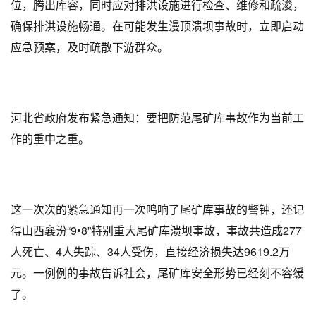
位，腾出库容，同时应对排洪设施进行检查、维修和疏浚，
确保排洪设施畅通。在可能发生漫顶溃坝事故时，立即启动
应急预案，及时疏散下游群众。
河北省政府发布紧急通知：要把防范尾矿库事故作为当前工
作的重中之重。
这一次次的紧急通知再一次鸣响了尾矿库事故的警钟，还记
得山西襄汾“9•8”特别重大尾矿库溃坝事故，事故共造成277
人死亡、4人失踪、34人受伤，直接经济损失达9619.2万
元。一例例的事故告诉社会，尾矿库安全形势已经刻不容缓
了。