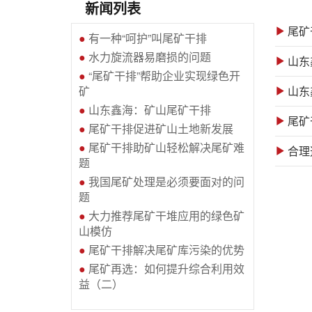
新闻列表
尾矿
●
有一种“呵护”叫尾矿干排
●
水力旋流器易磨损的问题
山东
●
“尾矿干排”帮助企业实现绿色开
矿
山东
●
山东鑫海：矿山尾矿干排
尾矿
●
尾矿干排促进矿山土地新发展
●
尾矿干排助矿山轻松解决尾矿难
题
●
我国尾矿处理是必须要面对的问
题
●
大力推荐尾矿干堆应用的绿色矿
山模仿
●
尾矿干排解决尾矿库污染的优势
●
尾矿再选：如何提升综合利用效
益（二）