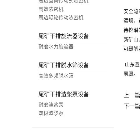
周边齿条传动式浓密机
高效浓密机
安全隐
周边辊轮传动浓密机
溃坝，
待挖潜
尾矿干排旋流器设备
新矿山
耐磨水力旋流器
可缓解
尾矿干排脱水筛设备
山东鑫
夙愿。
高效多频脱水筛
尾矿干排渣浆泵设备
上一
耐磨渣浆泵
下一
双极渣浆泵