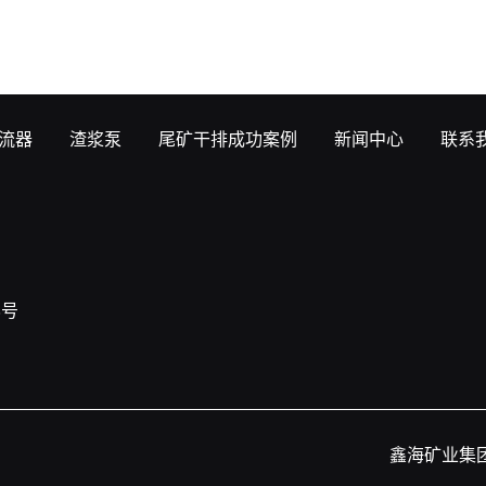
流器
渣浆泵
尾矿干排成功案例
新闻中心
联系
8号
鑫海矿业集