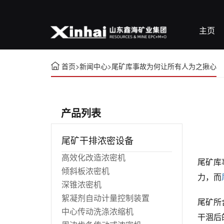
主页
首页
>
新闻中心
>
尾矿库事故为何让所有人为之揪心
产品列表
尾矿干排浓密设备
高效化改造浓密机
尾矿库
倾斜板浓密机
力，而
深锥浓密机
絮凝剂自动计量控制装置
尾矿所
中心传动洗涤浓缩机
干涸后