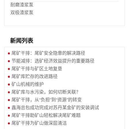
耐磨渣浆泵
双极渣浆泵
新闻列表
●
尾矿干排：尾矿安全隐患的解决路径
●
节能减排：选矿经济效益提升的重要路径
●
尾矿干排与矿区土地复垦
●
尾矿库贮存的改进路径
●
矿山机械的维护
●
尾矿库与水污染，如何切断关联？
●
尾矿干排，从“负担”到“资源”的转变
●
鑫海总包成功完成对苏丹某金矿的安装调试
●
尾矿干排助矿山轻松解决尾矿难题
●
尾矿干排为矿山做深层清洁