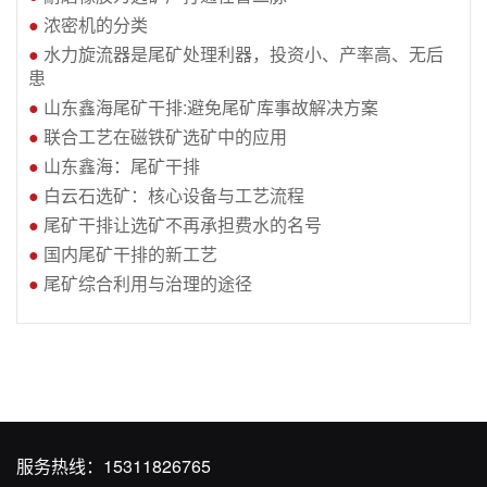
●
浓密机的分类
●
水力旋流器是尾矿处理利器，投资小、产率高、无后
患
●
山东鑫海尾矿干排:避免尾矿库事故解决方案
●
联合工艺在磁铁矿选矿中的应用
●
山东鑫海：尾矿干排
●
白云石选矿：核心设备与工艺流程
●
尾矿干排让选矿不再承担费水的名号
●
国内尾矿干排的新工艺
●
尾矿综合利用与治理的途径
服务热线：
15311826765