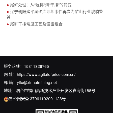
●
尾矿处理：从“湿排”到“干排”的转变
●
辽宁朝阳建平尾矿库溃坝事件再次为矿山行业敲响警
钟
●
尾矿干排常见工艺及设备组合
服务热线：
15311826765
网 址：
https://www.agitatorprice.com.cn/
邮 箱：
yliu@xinhaimining.net
地址：烟台市福山高新技术产业开发区鑫海街188号
鲁公网安备 37061102001128号