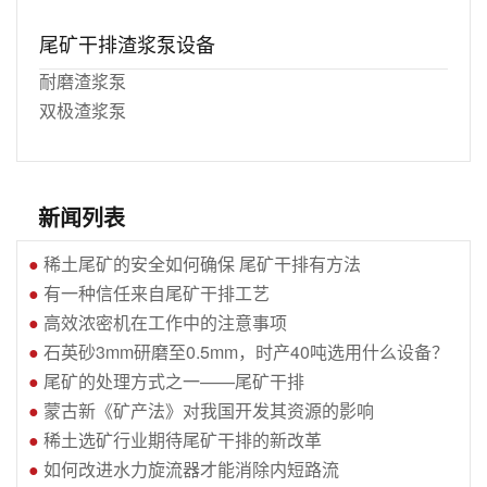
尾矿干排渣浆泵设备
耐磨渣浆泵
双极渣浆泵
新闻列表
●
稀土尾矿的安全如何确保 尾矿干排有方法
●
有一种信任来自尾矿干排工艺
●
高效浓密机在工作中的注意事项
●
石英砂3mm研磨至0.5mm，时产40吨选用什么设备？
●
尾矿的处理方式之一——尾矿干排
●
蒙古新《矿产法》对我国开发其资源的影响
●
稀土选矿行业期待尾矿干排的新改革
●
如何改进水力旋流器才能消除内短路流