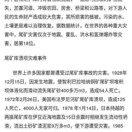
失，淤塞河道、冲毁农田、房舍、桥梁和公路等，对下游人
民的生命财产造成较大危害，其所损害的植被，污染的水、
土壤更是难以治理恢复。据数据统计，在世界的各种重大灾
害中，尾矿灾害仅次于地震、霍乱、洪水和氢弹爆炸等灾
害，居第
18
位。
尾矿库溃坝灾难事件
世界上许多国家都曾遭受过尾矿库事故的灾害。
1928
年
12
月
15
日，因发生地震，使智利巴拉哈纳铜矿尾矿坝堆积
坝体液化而滑动流失尾矿砂
400
多万
m
3，造成
54
人死亡。
1972
年
2
月
26
日，美国布法罗尼河矿尾矿库溃坝，造成
125
人死亡，
4000
人无家可归。
1978
年
1
月
14
日，日本持越的
两座尾矿库在伊豆近海地震及
15
日余震时相继发生流动性坍
滑，流出土砂矿渣泥浆
9
万多
m
3，使下游遭受灾害。
1985