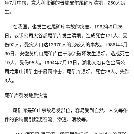
年
7
月中旬，意大利北部的普瑞皮尔尾矿库溃坝，
250
人丧
生。
在我国，也发生过尾矿库事故的灾害。
1962
年
9
月
26
日，云锡公司火谷都尾矿库发生溃坝，造成死亡
171
人、受
伤
92
人，受灾人口达
13970
人的比较大的事故。
1986
年
4
月
30
日，安徽黄梅山尾矿库由于渗流破坏发生溃坝，造成死亡
19
人，受伤
95
人。
1994
年
7
月
13
日，湖北大冶有色金属公
司龙角山铜矿由于暴雨冲击，尾矿库溃坝，死亡
28
人、失踪
3
人。
尾矿库引发地质灾害
尾矿库是矿山事故易发部位，容易受到自然、人文等条
件的影响而引起泥石流、渗透、滑坡等。