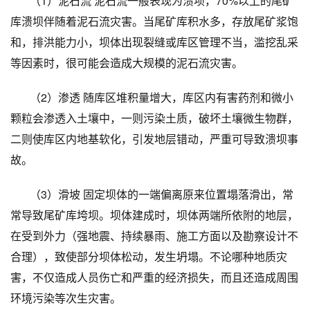
（
1
）
泥石流 泥石流一般表现为溃坝，
70%
以上的尾矿
库溃坝伴随着泥石流灾害。当尾矿库积水多，存放尾矿浆饱
和，排洪能力小，坝体出现裂缝或库区管理不当，滥挖乱采
等因素时，很可能会造成大规模的泥石流灾害。
（
2
）
渗透 随库区堆积量增大，库区内有害药剂和微小
颗粒会渗透入土壤中，一则污染土质，破坏土壤微生物群，
二则使库区内地基软化，引发地层错动，严重可导致溃坝事
故。
（
3
）
滑坡 固定坝体的一端偏离原来位置塌落滑出，常
常导致尾矿库垮坝。坝体建成时，坝体两端所依附的地层，
在受到外力（强地震、持续暴雨、施工方面以及勘察设计不
合理），致使部分坝体松动，发生坍塌。不论哪种地质灾
害，不仅造成人员伤亡和严重的经济损失，而且还造成周围
环境污染等次生灾害。