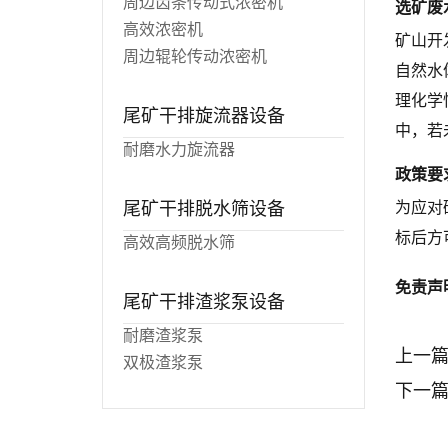
周边齿条传动式浓密机
选矿废
高效浓密机
矿山开
周边辊轮传动浓密机
自然水
理化学
尾矿干排旋流器设备
中，若
耐磨水力旋流器
政策要
尾矿干排脱水筛设备
为应对
标后方
高效高频脱水筛
免责声
尾矿干排渣浆泵设备
耐磨渣浆泵
上一
双极渣浆泵
下一