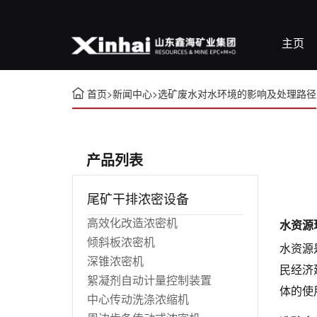
主页
首页
>
新闻中心
>
选矿废水对水环境的影响及处理路径
产品列表
尾矿干排浓密设备
高效化改造浓密机
水资源
倾斜板浓密机
水资源
深锥浓密机
民经济
絮凝剂自动计量控制装置
体的使
中心传动洗涤浓缩机