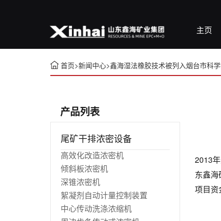
主页
首页
>
新闻中心
>
鑫海湿法橡胶技术被列入烟台市科学
产品列表
尾矿干排浓密设备
高效化改造浓密机
201
倾斜板浓密机
东鑫海
深锥浓密机
项目资
絮凝剂自动计量控制装置
中心传动洗涤浓缩机