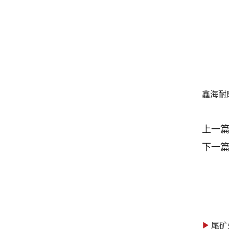
鑫海耐
上一
下一
尾矿