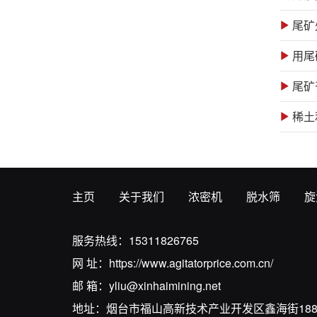
尾矿
尾矿
主页
关于我们
浓密机
脱水筛
旋
服务热线：
15311826765
网 址：
https://www.agitatorprice.com.cn/
邮 箱：
yliu@xinhaimining.net
地址：烟台市福山高新技术产业开发区鑫海街18