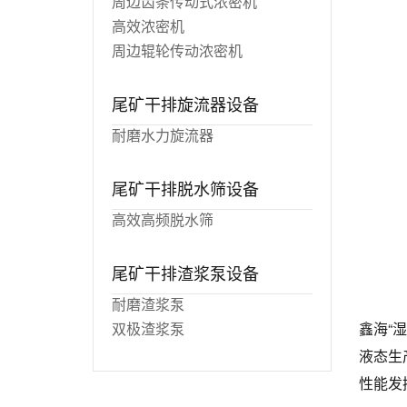
周边齿条传动式浓密机
高效浓密机
周边辊轮传动浓密机
尾矿干排旋流器设备
耐磨水力旋流器
尾矿干排脱水筛设备
高效高频脱水筛
尾矿干排渣浆泵设备
耐磨渣浆泵
双极渣浆泵
鑫海“
液态生
性能发