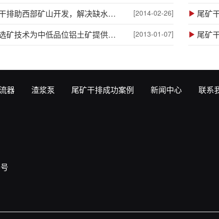
尾矿干排助西部矿山开发，解决缺水问题
[2014-02-26]
尾矿
先进选矿技术为中低品位铝土矿提供技术支撑
[2013-01-07]
尾矿
流器
渣浆泵
尾矿干排成功案例
新闻中心
联系
8号