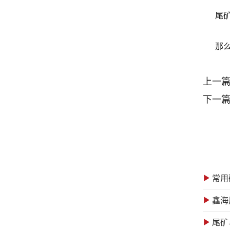
尾矿二
那么，
上一
下一
常用
鑫海
尾矿