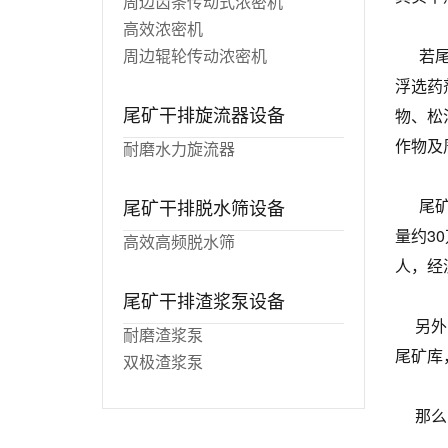
周边齿条传动式浓密机
高效浓密机
周边辊轮传动浓密机
若尾矿
浮选药
尾矿干排旋流器设备
物、松
作物及
耐磨水力旋流器
尾矿干排脱水筛设备
尾矿库
量约3
高效高频脱水筛
人，经
尾矿干排渣浆泵设备
另外，
耐磨渣浆泵
尾矿库
双极渣浆泵
那么，