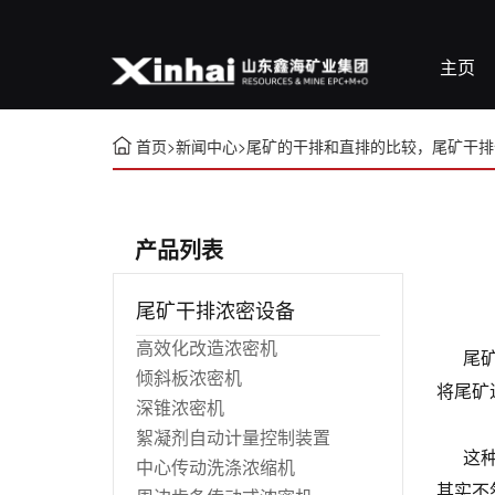
主页
首页
>
新闻中心
>
尾矿的干排和直排的比较，尾矿干排
产品列表
尾矿干排浓密设备
高效化改造浓密机
尾矿干
倾斜板浓密机
将尾矿
深锥浓密机
絮凝剂自动计量控制装置
这种工
中心传动洗涤浓缩机
其实不