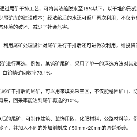
过尾矿干排工艺，可将其浓缩脱水至15%以下，以干堆的形式
少尾矿库的建设成本；经浓缩后的水还可返厂再次利用，不仅节
态环境的破坏、减少了社会危害。
利用尾矿处理设计对尾矿进行干排后还可进做次利用，给投资
尾矿进行再选，例如，某钨矿尾矿，采用了单一的浮选方法对其
%，白钨精矿回收率78.1%。
过尾矿干排后的尾矿，可以用来填充采空区，不仅能稳固矿山、
再采，回采率能达到尾矿再选的10%。
排后的尾矿，可制作建筑、装饰用砖，化肥材料，公路材料等。
砂子，并加入不同的外加剂制成了50mm×20mm的圆饼形砖。