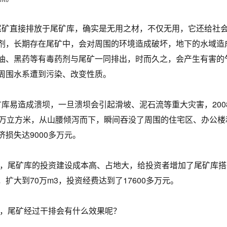
直接排放于尾矿库，确实是无用之材，不仅无用，它还给社会
剂，长期存在尾矿中，会对周围的环境造成破坏，地下的水域造
油、黑药等有毒药剂与尾矿一同排出，时而久之，会产生有害的
周围水系遭到污染、改变性质。
易造成溃坝，一旦溃坝会引起滑坡、泥石流等重大灾害，200
0万立方米，从山腰倾泻而下，瞬间吞没了周围的住宅区、办公楼和
济损失达9000多万元。
尾矿库的投资建设成本高、占地大，给投资者增加了尾矿库搭建
，扩大到70万m3，投资经费达到了17600多万元。
尾矿经过干排会有什么效果呢？