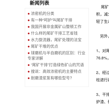
新闻列表
尾矿通
●
浓密机的分类
积，减
●
有一种“呵护”叫尾矿干排
轻了生
●
我国开展非金属矿山整顿工作
●
什么样的尾矿干排工艺省钱
另外，
●
水力旋流器，尾矿处理的法宝
●
尾矿干堆的优点
1、对
●
球磨机与半自磨机的区别：行业
76.8
专家详解
●
“尾矿干排”打造绿色矿山的咒语
●
搜说：高效浓密机的主要特点
2、经
●
耐磨渣浆泵有哪些型号?
柱进行
3、干
炉渣、