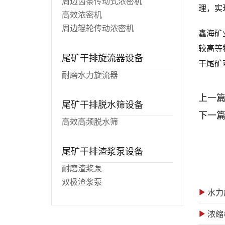
周边齿条传动式浓密机
理，实
高效浓密机
周边辊轮传动浓密机
鑫海矿
较高等
尾矿干排旋流器设备
干尾矿
耐磨水力旋流器
上一
尾矿干排脱水筛设备
下一
高效高频脱水筛
尾矿干排渣浆泵设备
耐磨渣浆泵
双极渣浆泵
水力
浓缩