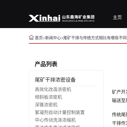
主页
首页
>
新闻中心
>
尾矿干排与传统方式相比有哪些不同
产品列表
尾矿干排浓密设备
高效化改造浓密机
矿产开
倾斜板浓密机
输送至
深锥浓密机
絮凝剂自动计量控制装置
传统尾
中心传动洗涤浓缩机
干排作