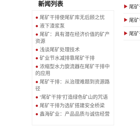
新闻列表
尾矿
●
尾矿干排使尾矿库无后顾之忧
尾矿
●
液下渣浆泵
尾矿
●
尾矿：具有潜在经济价值的矿产
资源
●
浅谈尾矿处理技术
●
矿业节水减排靠尾矿干排
●
浓缩型水力旋流器在尾矿干排中
的应用
●
尾矿干排：从治理难题到资源路
径
●
“尾矿干排”打造绿色矿山的咒语
●
尾矿干排为选矿搭建安全桥梁
●
鑫海矿业：产品品质与诚信经营