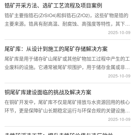
锆矿开采方法、选矿工艺流程及项目案例
锆矿主要指锆石(ZrSiO4)和斜锆石(ZrO2)，这些矿物是锆的
主要来源。锆具有耐高温、耐腐蚀、高强度等特性，其下游
应用涉及核工业、陶瓷、耐火材料、铸造、电子和化工等多
2025-10-09
个领域，尤其在高性能陶瓷和锆基合金中的需求不断增长。
尾矿库：从设计到施工的尾矿存储解决方案
尾矿库是用于储存矿山尾矿或其他矿物加工过程中产生的工
业废料的设施。它通常被尾矿坝围护，用于储存金属或非金
属矿山的尾矿。尾矿库通常包括尾矿处理系统、排水系统和
2025-10-09
回水系统。根据地形，尾矿库可分为山谷型、山坡型、平地
铜尾矿库建设面临的挑战及解决方案
型和河流拦截型。
在铜矿开发中，尾矿库不仅是尾矿排放与水资源回用的核心
环节，更是保障矿山长期稳定运行与环保合规的关键设施。
然而，铜矿尾矿本身具有粒度细、水量大、化学活性强等特
2025-10-09
性，使尾矿库在坝体稳定、防渗处理与排洪系统设计方面面