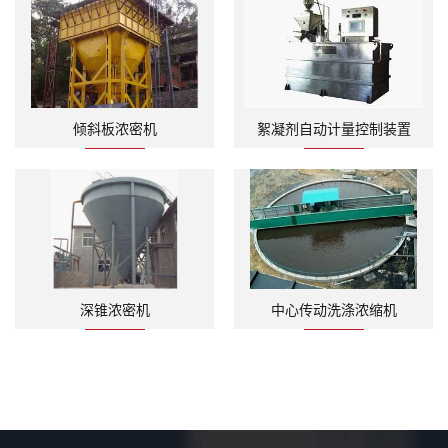
倾斜板浓密机
絮凝剂自动计量控制装置
深锥浓密机
中心传动洗涤浓缩机