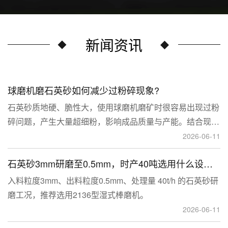
新闻资讯
球磨机磨石英砂如何减少过粉碎现象?
石英砂质地硬、脆性大，使用球磨机磨矿时很容易出现过粉
碎问题，产生大量超细粉，影响成品质量与产能。结合现场
生产经验，可通过工艺、研磨介质、运行参数、配套设备多
2026-06-11
维度优化，改善该问题。
石英砂3mm研磨至0.5mm，时产40吨选用什么设备？
入料粒度3mm、出料粒度0.5mm、处理量 40t/h 的石英砂研
磨工况，推荐选用2136型湿式棒磨机。
2026-06-11