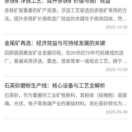
赤铁矿浮选工艺：提升赤铁矿价值与选厂效益
临更高技术挑战。
赤铁矿是重要的矿产资源，浮选工艺是选别赤铁矿常用的方
法。提升赤铁矿价值和选厂效益的关键在于高效回收，然
而，赤铁矿往往存在嵌布粒度细、易泥化、存在高硅铝杂质
2025-10-09
等特征。利用传统的浮选工艺进行处理会面临回收率低、精
金尾矿再选：经济效益与可持续发展的关键
矿品位不稳定、药剂成本高等问题。
回顾我国黄金矿业发展历程，在20世纪70年代前建成的选
厂，普遍采用浮选、重选、混汞等单一或组合工艺。碍于当
时选矿工艺水平的限制，回收率普遍较低，大量细粒金、包
2025-10-09
裹金或与特定矿物共生的金流失到尾矿中，造成了巨大的经
石英砂磨粉生产线：核心设备与工艺全解析
济损失。
石英砂，作为重要的工业矿物原料，其粉体（硅微粉）是玻
璃、光伏、电子等高端产业的基础材料。将石英砂转化为高
附加值的粉体，离不开一套专业的石英砂磨粉成套设备。本
2025-09-08
文将从设备、工艺到应用，为您全面解析这条生产线。