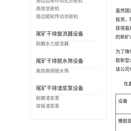
周边齿条传动式浓密机
高效浓密机
虽然国
周边辊轮传动浓密机
投资，
获得盈
尾矿干排旋流器设备
的新矿
耐磨水力旋流器
为了降
尾矿干排脱水筛设备
款新型
该公司
高效高频脱水筛
在
尾矿干排渣浆泵设备
耐磨渣浆泵
设备
双极渣浆泵
橡胶