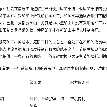
家和社会在倡导矿山选矿生产线使用尾矿干排，但尾矿干排的设
除了金矿、铜矿和少数铁矿在尾矿干排和尾矿再选联合采用下能
利。因此，大部分矿山，尤其是中小型矿山并没有采用尾矿干排
山限制其获得采矿权，使尾矿干排在新矿山中得以强制执行。
低尾矿干排的成本，尾矿干排的工艺也一直处于在不断的改良中
水力旋流器把底流浓度控制在较大的范围之内，节约后续设备如
也提供了一条可行的思路——依靠耐磨橡胶为设备节能降耗。
耐
鑫海尾矿干排系统所用到的设备中，鑫耐磨橡胶随处可见，详情
渣浆泵
水力旋流器
部件
叶轮、叶轮护套、过
整机内衬
流件