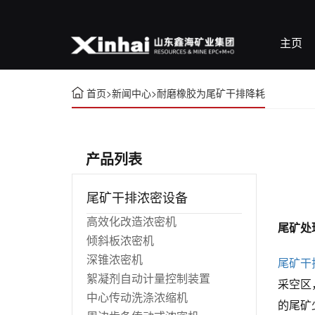
主页
首页
>
新闻中心
>
耐磨橡胶为尾矿干排降耗
产品列表
尾矿干排浓密设备
高效化改造浓密机
尾矿处
倾斜板浓密机
深锥浓密机
尾矿干
絮凝剂自动计量控制装置
采空区
中心传动洗涤浓缩机
的尾矿