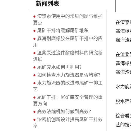
新闻列表
●
渣浆泵使用中的常见问题与维护
在渣浆
要点
●
尾矿干排将缓解尾矿堆积
鑫海橡
●
鑫海耐磨橡胶在尾矿干排中的应
鑫海渣
用
●
渣浆泵过流件耐磨材料的研究新
在渣浆
进展
鑫海橡
●
尾矿废水如何再利用？
鑫海渣
●
如何检查水力旋流器是否堵塞？
●
水力旋流器的改进与尾矿干排工
水力旋
艺
●
尾矿干排：尾矿库安全管理的重
脱水筛
要方向
●
高效浓缩机如何做到高效？
综合看
●
浓密机创新设计提高尾矿干排效
艺的技
率