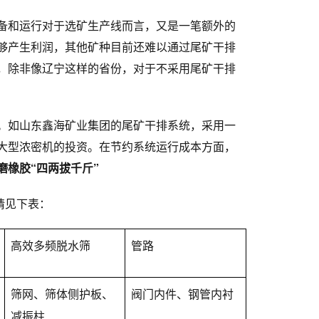
备和运行对于选矿生产线而言，又是一笔额外的
够产生利润，其他矿种目前还难以通过尾矿干排
，除非像辽宁这样的省份，对于不采用尾矿干排
。如山东鑫海矿业集团的尾矿干排系统，采用一
大型浓密机的投资。在节约系统运行成本方面，
磨橡胶“四两拔千斤”
请见下表：
高效多频脱水筛
管路
筛网、筛体侧护板、
阀门内件、钢管内衬
减振柱