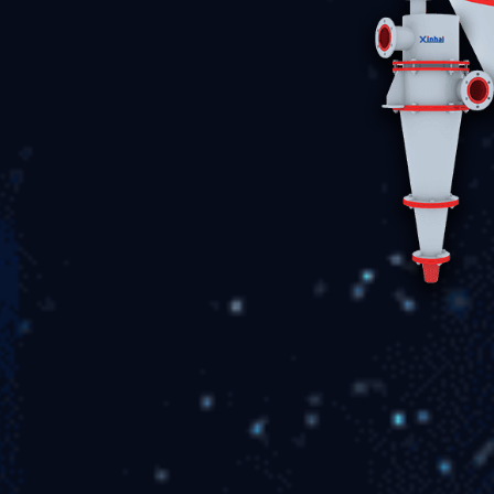
溢流浊度低
排料浓度高