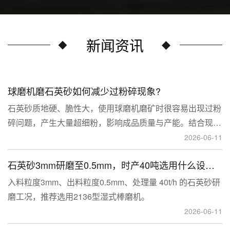
新闻资讯
球磨机磨石英砂如何减少过粉碎现象?
石英砂质地硬、脆性大，使用球磨机磨矿时很容易出现过粉
碎问题，产生大量超细粉，影响成品质量与产能。结合现场
生产经验，可通过工艺、研磨介质、运行参数、配套设备多
2026-06-11
维度优化，改善该问题。
石英砂3mm研磨至0.5mm，时产40吨选用什么设备？
入料粒度3mm、出料粒度0.5mm、处理量 40t/h 的石英砂研
磨工况，推荐选用2136型湿式棒磨机。
2026-06-11