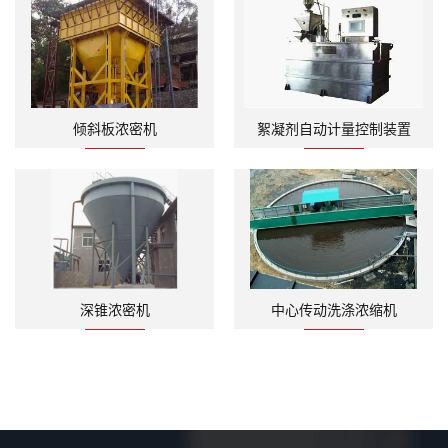
倾斜板浓密机
絮凝剂自动计量控制装置
深锥浓密机
中心传动洗涤浓缩机