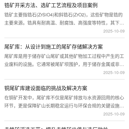
锆矿开采方法、选矿工艺流程及项目案例
锆矿主要指锆石(ZrSiO4)和斜锆石(ZrO2)，这些矿物是锆的
主要来源。锆具有耐高温、耐腐蚀、高强度等特性，其下游
应用涉及核工业、陶瓷、耐火材料、铸造、电子和化工等多
2025-10-09
个领域，尤其在高性能陶瓷和锆基合金中的需求不断增长。
尾矿库：从设计到施工的尾矿存储解决方案
尾矿库是用于储存矿山尾矿或其他矿物加工过程中产生的工
业废料的设施。它通常被尾矿坝围护，用于储存金属或非金
属矿山的尾矿。尾矿库通常包括尾矿处理系统、排水系统和
2025-10-09
回水系统。根据地形，尾矿库可分为山谷型、山坡型、平地
铜尾矿库建设面临的挑战及解决方案
型和河流拦截型。
在铜矿开发中，尾矿库不仅是尾矿排放与水资源回用的核心
环节，更是保障矿山长期稳定运行与环保合规的关键设施。
然而，铜矿尾矿本身具有粒度细、水量大、化学活性强等特
2025-10-09
性，使尾矿库在坝体稳定、防渗处理与排洪系统设计方面面