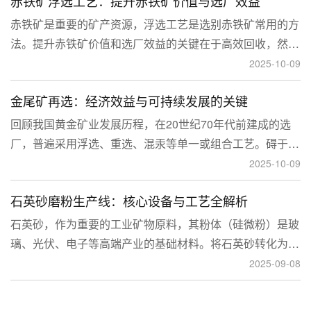
赤铁矿浮选工艺：提升赤铁矿价值与选厂效益
临更高技术挑战。
赤铁矿是重要的矿产资源，浮选工艺是选别赤铁矿常用的方
法。提升赤铁矿价值和选厂效益的关键在于高效回收，然
而，赤铁矿往往存在嵌布粒度细、易泥化、存在高硅铝杂质
2025-10-09
等特征。利用传统的浮选工艺进行处理会面临回收率低、精
金尾矿再选：经济效益与可持续发展的关键
矿品位不稳定、药剂成本高等问题。
回顾我国黄金矿业发展历程，在20世纪70年代前建成的选
厂，普遍采用浮选、重选、混汞等单一或组合工艺。碍于当
时选矿工艺水平的限制，回收率普遍较低，大量细粒金、包
2025-10-09
裹金或与特定矿物共生的金流失到尾矿中，造成了巨大的经
石英砂磨粉生产线：核心设备与工艺全解析
济损失。
石英砂，作为重要的工业矿物原料，其粉体（硅微粉）是玻
璃、光伏、电子等高端产业的基础材料。将石英砂转化为高
附加值的粉体，离不开一套专业的石英砂磨粉成套设备。本
2025-09-08
文将从设备、工艺到应用，为您全面解析这条生产线。