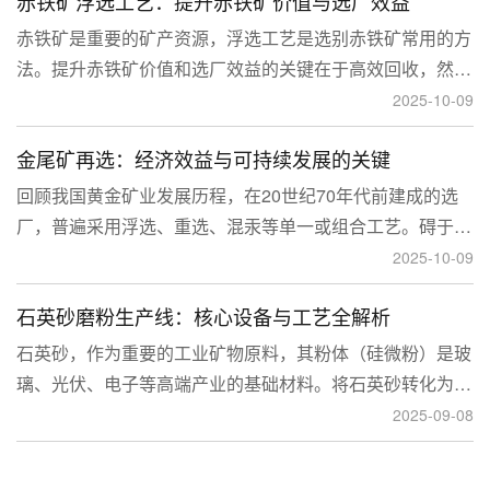
赤铁矿浮选工艺：提升赤铁矿价值与选厂效益
临更高技术挑战。
赤铁矿是重要的矿产资源，浮选工艺是选别赤铁矿常用的方
法。提升赤铁矿价值和选厂效益的关键在于高效回收，然
而，赤铁矿往往存在嵌布粒度细、易泥化、存在高硅铝杂质
2025-10-09
等特征。利用传统的浮选工艺进行处理会面临回收率低、精
金尾矿再选：经济效益与可持续发展的关键
矿品位不稳定、药剂成本高等问题。
回顾我国黄金矿业发展历程，在20世纪70年代前建成的选
厂，普遍采用浮选、重选、混汞等单一或组合工艺。碍于当
时选矿工艺水平的限制，回收率普遍较低，大量细粒金、包
2025-10-09
裹金或与特定矿物共生的金流失到尾矿中，造成了巨大的经
石英砂磨粉生产线：核心设备与工艺全解析
济损失。
石英砂，作为重要的工业矿物原料，其粉体（硅微粉）是玻
璃、光伏、电子等高端产业的基础材料。将石英砂转化为高
附加值的粉体，离不开一套专业的石英砂磨粉成套设备。本
2025-09-08
文将从设备、工艺到应用，为您全面解析这条生产线。