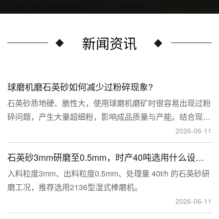
新闻资讯
球磨机磨石英砂如何减少过粉碎现象?
石英砂质地硬、脆性大，使用球磨机磨矿时很容易出现过粉
碎问题，产生大量超细粉，影响成品质量与产能。结合现场
生产经验，可通过工艺、研磨介质、运行参数、配套设备多
2026-06-11
维度优化，改善该问题。
石英砂3mm研磨至0.5mm，时产40吨选用什么设备？
入料粒度3mm、出料粒度0.5mm、处理量 40t/h 的石英砂研
磨工况，推荐选用2136型湿式棒磨机。
2026-06-11