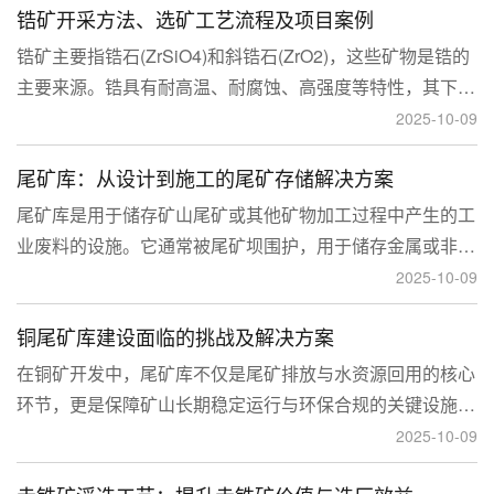
锆矿开采方法、选矿工艺流程及项目案例
锆矿主要指锆石(ZrSiO4)和斜锆石(ZrO2)，这些矿物是锆的
主要来源。锆具有耐高温、耐腐蚀、高强度等特性，其下游
应用涉及核工业、陶瓷、耐火材料、铸造、电子和化工等多
2025-10-09
个领域，尤其在高性能陶瓷和锆基合金中的需求不断增长。
尾矿库：从设计到施工的尾矿存储解决方案
尾矿库是用于储存矿山尾矿或其他矿物加工过程中产生的工
业废料的设施。它通常被尾矿坝围护，用于储存金属或非金
属矿山的尾矿。尾矿库通常包括尾矿处理系统、排水系统和
2025-10-09
回水系统。根据地形，尾矿库可分为山谷型、山坡型、平地
铜尾矿库建设面临的挑战及解决方案
型和河流拦截型。
在铜矿开发中，尾矿库不仅是尾矿排放与水资源回用的核心
环节，更是保障矿山长期稳定运行与环保合规的关键设施。
然而，铜矿尾矿本身具有粒度细、水量大、化学活性强等特
2025-10-09
性，使尾矿库在坝体稳定、防渗处理与排洪系统设计方面面