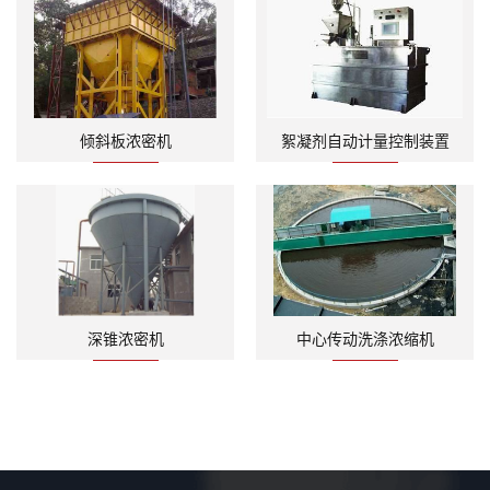
倾斜板浓密机
絮凝剂自动计量控制装置
深锥浓密机
中心传动洗涤浓缩机