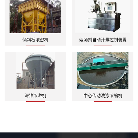
倾斜板浓密机
絮凝剂自动计量控制装置
深锥浓密机
中心传动洗涤浓缩机