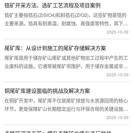
锆矿开采方法、选矿工艺流程及项目案例
锆矿主要指锆石(ZrSiO4)和斜锆石(ZrO2)，这些矿物是锆的
主要来源。锆具有耐高温、耐腐蚀、高强度等特性，其下游
应用涉及核工业、陶瓷、耐火材料、铸造、电子和化工等多
2025-10-09
个领域，尤其在高性能陶瓷和锆基合金中的需求不断增长。
尾矿库：从设计到施工的尾矿存储解决方案
尾矿库是用于储存矿山尾矿或其他矿物加工过程中产生的工
业废料的设施。它通常被尾矿坝围护，用于储存金属或非金
属矿山的尾矿。尾矿库通常包括尾矿处理系统、排水系统和
2025-10-09
回水系统。根据地形，尾矿库可分为山谷型、山坡型、平地
铜尾矿库建设面临的挑战及解决方案
型和河流拦截型。
在铜矿开发中，尾矿库不仅是尾矿排放与水资源回用的核心
环节，更是保障矿山长期稳定运行与环保合规的关键设施。
然而，铜矿尾矿本身具有粒度细、水量大、化学活性强等特
2025-10-09
性，使尾矿库在坝体稳定、防渗处理与排洪系统设计方面面