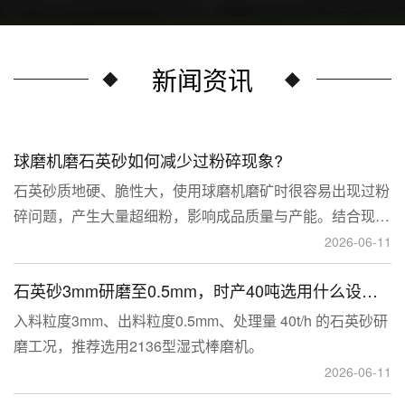
新闻资讯
球磨机磨石英砂如何减少过粉碎现象?
石英砂质地硬、脆性大，使用球磨机磨矿时很容易出现过粉
碎问题，产生大量超细粉，影响成品质量与产能。结合现场
生产经验，可通过工艺、研磨介质、运行参数、配套设备多
2026-06-11
维度优化，改善该问题。
石英砂3mm研磨至0.5mm，时产40吨选用什么设备？
入料粒度3mm、出料粒度0.5mm、处理量 40t/h 的石英砂研
磨工况，推荐选用2136型湿式棒磨机。
2026-06-11