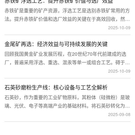
赤铁矿浮选工艺：提升赤铁矿价值与选厂效益
临更高技术挑战。
赤铁矿是重要的矿产资源，浮选工艺是选别赤铁矿常用的方
法。提升赤铁矿价值和选厂效益的关键在于高效回收，然
而，赤铁矿往往存在嵌布粒度细、易泥化、存在高硅铝杂质
2025-10-09
等特征。利用传统的浮选工艺进行处理会面临回收率低、精
金尾矿再选：经济效益与可持续发展的关键
矿品位不稳定、药剂成本高等问题。
回顾我国黄金矿业发展历程，在20世纪70年代前建成的选
厂，普遍采用浮选、重选、混汞等单一或组合工艺。碍于当
时选矿工艺水平的限制，回收率普遍较低，大量细粒金、包
2025-10-09
裹金或与特定矿物共生的金流失到尾矿中，造成了巨大的经
石英砂磨粉生产线：核心设备与工艺全解析
济损失。
石英砂，作为重要的工业矿物原料，其粉体（硅微粉）是玻
璃、光伏、电子等高端产业的基础材料。将石英砂转化为高
附加值的粉体，离不开一套专业的石英砂磨粉成套设备。本
2025-09-08
文将从设备、工艺到应用，为您全面解析这条生产线。