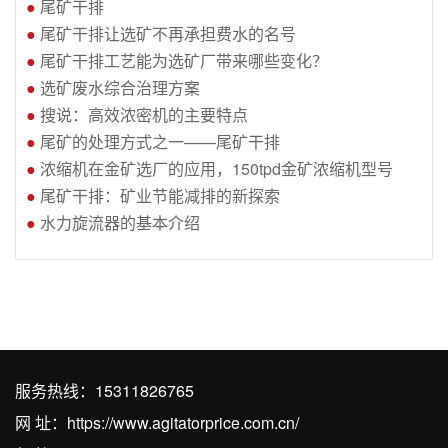
●
尾矿干排
●
尾矿干排让选矿不再承担费水的名号
●
尾矿干排工艺能为选矿厂带来哪些变化？
●
选矿废水综合治理方案
●
搜说：高效浓密机的主要特点
●
尾矿的处理方式之一——尾矿干排
●
浓缩机在金矿选厂的应用，150tpd金矿浓缩机型号
●
尾矿干排：矿业节能减排的新探索
●
水力旋流器的基本介绍
服务热线：
15311826765
网 址：
https://www.agitatorprice.com.cn/