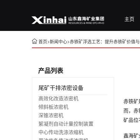
主页
首页
>
新闻中心
>
赤铁矿浮选工艺：提升赤铁矿价值与
产品列表
尾矿干排浓密设备
高效化改造浓密机
赤铁矿
倾斜板浓密机
而，赤
深锥浓密机
矿品位
絮凝剂自动计量控制装置
中心传动洗涤浓缩机
鑫海矿