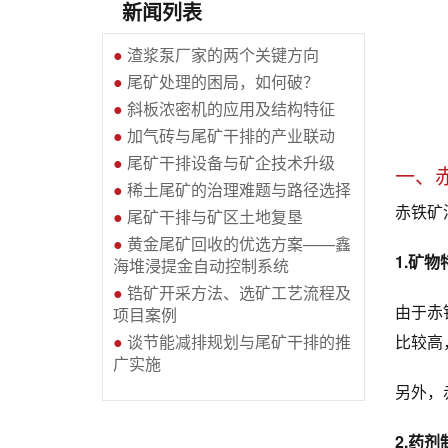
新闻列表
●
渣浆泵厂家的两个关键方向
●
尾矿处理的困局，如何破？
●
斜板浓密机的应用及结构特征
●
加气砖与尾矿干排的产业联动
●
尾矿干排设备与矿企技术升级
一、
●
稀土尾矿的治理难题与路径选择
赤铁矿
●
尾矿干排与矿区土地复垦
●
黄金尾矿回收的优选方案——鑫
1.矿物
海堆浸提金自动控制系统
●
锆矿开采方法、选矿工艺流程及
由于赤
项目案例
●
谈节能减排规划与尾矿干排的推
比较高
广实施
另外，
2.药剂