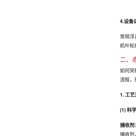
4.设备
常规浮
机叶轮
二、
如何突
流程，
1. 工
(1) 
捕收剂
捕收剂