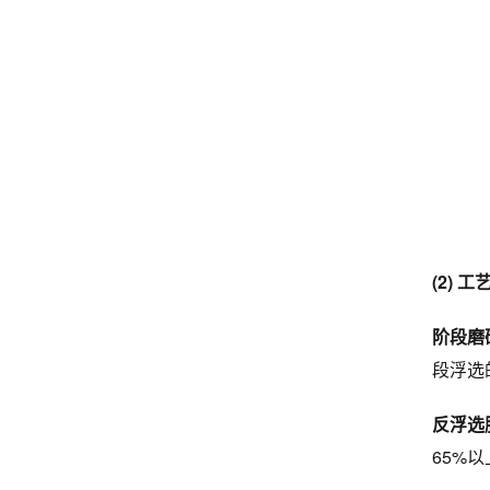
(2) 
阶段磨
段浮选
反浮选
65%以