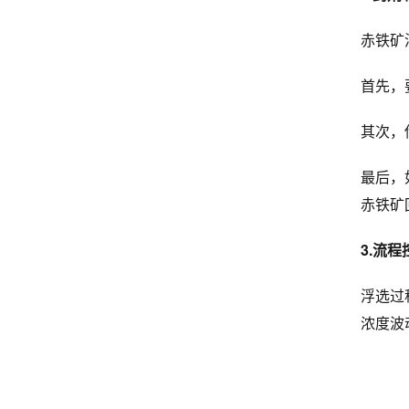
赤铁矿
首先，
其次，
最后，
赤铁矿
3.流程
浮选过
浓度波