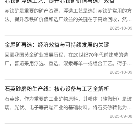
赤铁矿浮选工艺：提升赤铁矿价值与选厂效益
临更高技术挑战。
赤铁矿是重要的矿产资源，浮选工艺是选别赤铁矿常用的方
法。提升赤铁矿价值和选厂效益的关键在于高效回收，然
而，赤铁矿往往存在嵌布粒度细、易泥化、存在高硅铝杂质
2025-10-09
等特征。利用传统的浮选工艺进行处理会面临回收率低、精
金尾矿再选：经济效益与可持续发展的关键
矿品位不稳定、药剂成本高等问题。
回顾我国黄金矿业发展历程，在20世纪70年代前建成的选
厂，普遍采用浮选、重选、混汞等单一或组合工艺。碍于当
时选矿工艺水平的限制，回收率普遍较低，大量细粒金、包
2025-10-09
裹金或与特定矿物共生的金流失到尾矿中，造成了巨大的经
石英砂磨粉生产线：核心设备与工艺全解析
济损失。
石英砂，作为重要的工业矿物原料，其粉体（硅微粉）是玻
璃、光伏、电子等高端产业的基础材料。将石英砂转化为高
附加值的粉体，离不开一套专业的石英砂磨粉成套设备。本
2025-09-08
文将从设备、工艺到应用，为您全面解析这条生产线。