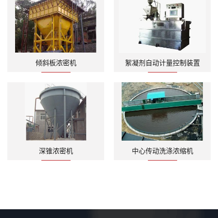
倾斜板浓密机
絮凝剂自动计量控制装置
深锥浓密机
中心传动洗涤浓缩机