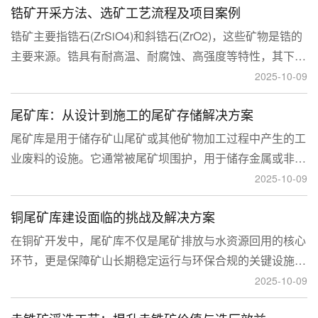
锆矿开采方法、选矿工艺流程及项目案例
锆矿主要指锆石(ZrSiO4)和斜锆石(ZrO2)，这些矿物是锆的
主要来源。锆具有耐高温、耐腐蚀、高强度等特性，其下游
应用涉及核工业、陶瓷、耐火材料、铸造、电子和化工等多
2025-10-09
个领域，尤其在高性能陶瓷和锆基合金中的需求不断增长。
尾矿库：从设计到施工的尾矿存储解决方案
尾矿库是用于储存矿山尾矿或其他矿物加工过程中产生的工
业废料的设施。它通常被尾矿坝围护，用于储存金属或非金
属矿山的尾矿。尾矿库通常包括尾矿处理系统、排水系统和
2025-10-09
回水系统。根据地形，尾矿库可分为山谷型、山坡型、平地
铜尾矿库建设面临的挑战及解决方案
型和河流拦截型。
在铜矿开发中，尾矿库不仅是尾矿排放与水资源回用的核心
环节，更是保障矿山长期稳定运行与环保合规的关键设施。
然而，铜矿尾矿本身具有粒度细、水量大、化学活性强等特
2025-10-09
性，使尾矿库在坝体稳定、防渗处理与排洪系统设计方面面