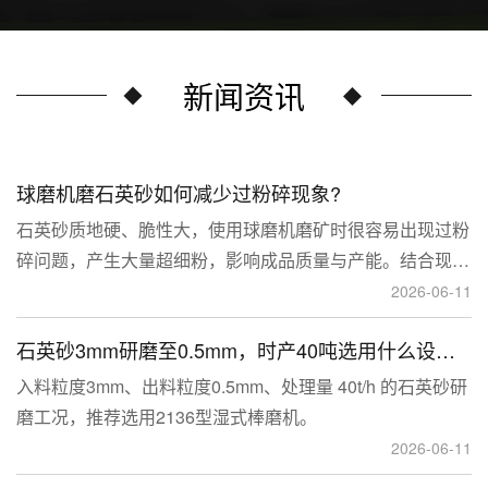
新闻资讯
球磨机磨石英砂如何减少过粉碎现象?
石英砂质地硬、脆性大，使用球磨机磨矿时很容易出现过粉
碎问题，产生大量超细粉，影响成品质量与产能。结合现场
生产经验，可通过工艺、研磨介质、运行参数、配套设备多
2026-06-11
维度优化，改善该问题。
石英砂3mm研磨至0.5mm，时产40吨选用什么设备？
入料粒度3mm、出料粒度0.5mm、处理量 40t/h 的石英砂研
磨工况，推荐选用2136型湿式棒磨机。
2026-06-11