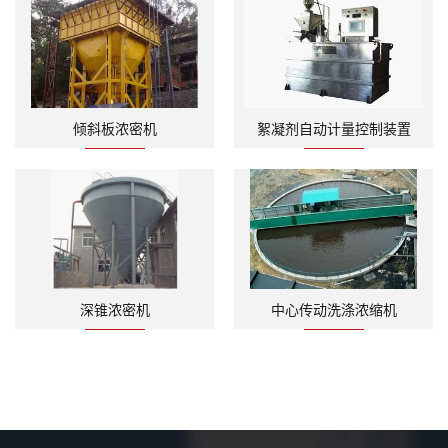
倾斜板浓密机
絮凝剂自动计量控制装置
深锥浓密机
中心传动洗涤浓缩机