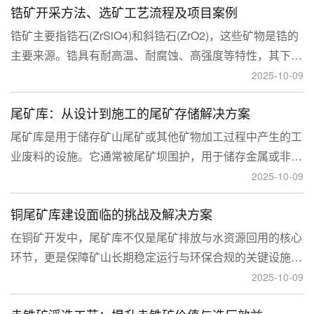
锆矿开采方法、选矿工艺流程及项目案例
锆矿主要指锆石(ZrSiO4)和斜锆石(ZrO2)，这些矿物是锆的
主要来源。锆具有耐高温、耐腐蚀、高强度等特性，其下游
应用涉及核工业、陶瓷、耐火材料、铸造、电子和化工等多
2025-10-09
个领域，尤其在高性能陶瓷和锆基合金中的需求不断增长。
尾矿库：从设计到施工的尾矿存储解决方案
尾矿库是用于储存矿山尾矿或其他矿物加工过程中产生的工
业废料的设施。它通常被尾矿坝围护，用于储存金属或非金
属矿山的尾矿。尾矿库通常包括尾矿处理系统、排水系统和
2025-10-09
回水系统。根据地形，尾矿库可分为山谷型、山坡型、平地
铜尾矿库建设面临的挑战及解决方案
型和河流拦截型。
在铜矿开发中，尾矿库不仅是尾矿排放与水资源回用的核心
环节，更是保障矿山长期稳定运行与环保合规的关键设施。
然而，铜矿尾矿本身具有粒度细、水量大、化学活性强等特
2025-10-09
性，使尾矿库在坝体稳定、防渗处理与排洪系统设计方面面