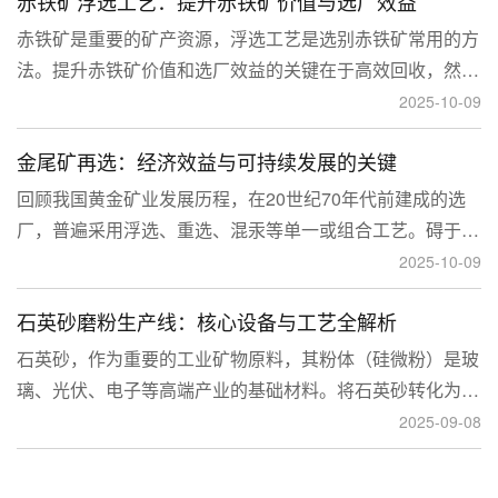
赤铁矿浮选工艺：提升赤铁矿价值与选厂效益
临更高技术挑战。
赤铁矿是重要的矿产资源，浮选工艺是选别赤铁矿常用的方
法。提升赤铁矿价值和选厂效益的关键在于高效回收，然
而，赤铁矿往往存在嵌布粒度细、易泥化、存在高硅铝杂质
2025-10-09
等特征。利用传统的浮选工艺进行处理会面临回收率低、精
金尾矿再选：经济效益与可持续发展的关键
矿品位不稳定、药剂成本高等问题。
回顾我国黄金矿业发展历程，在20世纪70年代前建成的选
厂，普遍采用浮选、重选、混汞等单一或组合工艺。碍于当
时选矿工艺水平的限制，回收率普遍较低，大量细粒金、包
2025-10-09
裹金或与特定矿物共生的金流失到尾矿中，造成了巨大的经
石英砂磨粉生产线：核心设备与工艺全解析
济损失。
石英砂，作为重要的工业矿物原料，其粉体（硅微粉）是玻
璃、光伏、电子等高端产业的基础材料。将石英砂转化为高
附加值的粉体，离不开一套专业的石英砂磨粉成套设备。本
2025-09-08
文将从设备、工艺到应用，为您全面解析这条生产线。