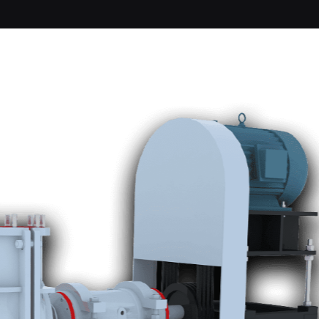
关于我们
浓密机
脱水筛
旋流器
渣浆泵