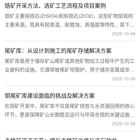
锆矿开采方法、选矿工艺流程及项目案例
锆矿主要指锆石(ZrSiO4)和斜锆石(ZrO2)，这些矿物是锆的
主要来源。锆具有耐高温、耐腐蚀、高强度等特性，其下游
应用涉及核工业、陶瓷、耐火材料、铸造、电子和化工等多
2025-10-09
个领域，尤其在高性能陶瓷和锆基合金中的需求不断增长。
尾矿库：从设计到施工的尾矿存储解决方案
尾矿库是用于储存矿山尾矿或其他矿物加工过程中产生的工
业废料的设施。它通常被尾矿坝围护，用于储存金属或非金
属矿山的尾矿。尾矿库通常包括尾矿处理系统、排水系统和
2025-10-09
回水系统。根据地形，尾矿库可分为山谷型、山坡型、平地
铜尾矿库建设面临的挑战及解决方案
型和河流拦截型。
在铜矿开发中，尾矿库不仅是尾矿排放与水资源回用的核心
环节，更是保障矿山长期稳定运行与环保合规的关键设施。
然而，铜矿尾矿本身具有粒度细、水量大、化学活性强等特
2025-10-09
性，使尾矿库在坝体稳定、防渗处理与排洪系统设计方面面