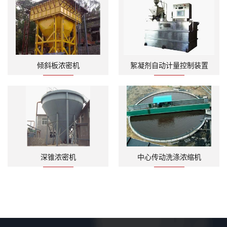
倾斜板浓密机
絮凝剂自动计量控制装置
深锥浓密机
中心传动洗涤浓缩机