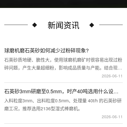
新闻资讯
球磨机磨石英砂如何减少过粉碎现象?
石英砂质地硬、脆性大，使用球磨机磨矿时很容易出现过粉
碎问题，产生大量超细粉，影响成品质量与产能。结合现场
生产经验，可通过工艺、研磨介质、运行参数、配套设备多
2026-06-11
维度优化，改善该问题。
石英砂3mm研磨至0.5mm，时产40吨选用什么设备？
入料粒度3mm、出料粒度0.5mm、处理量 40t/h 的石英砂研
磨工况，推荐选用2136型湿式棒磨机。
2026-06-11