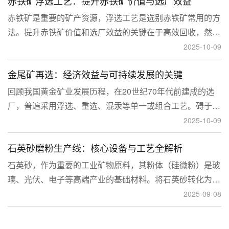
赤铁矿浮选工艺：提升赤铁矿价值与选厂效益
临更高技术挑战。
赤铁矿是重要的矿产资源，浮选工艺是选别赤铁矿常用的方
法。提升赤铁矿价值和选厂效益的关键在于高效回收，然
而，赤铁矿往往存在嵌布粒度细、易泥化、存在高硅铝杂质
2025-10-09
等特征。利用传统的浮选工艺进行处理会面临回收率低、精
金尾矿再选：经济效益与可持续发展的关键
矿品位不稳定、药剂成本高等问题。
回顾我国黄金矿业发展历程，在20世纪70年代前建成的选
厂，普遍采用浮选、重选、混汞等单一或组合工艺。碍于当
时选矿工艺水平的限制，回收率普遍较低，大量细粒金、包
2025-10-09
裹金或与特定矿物共生的金流失到尾矿中，造成了巨大的经
石英砂磨粉生产线：核心设备与工艺全解析
济损失。
石英砂，作为重要的工业矿物原料，其粉体（硅微粉）是玻
璃、光伏、电子等高端产业的基础材料。将石英砂转化为高
附加值的粉体，离不开一套专业的石英砂磨粉成套设备。本
2025-09-08
文将从设备、工艺到应用，为您全面解析这条生产线。