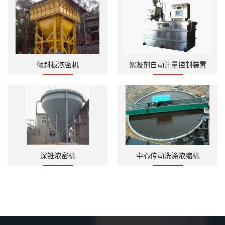
倾斜板浓密机
絮凝剂自动计量控制装置
深锥浓密机
中心传动洗涤浓缩机