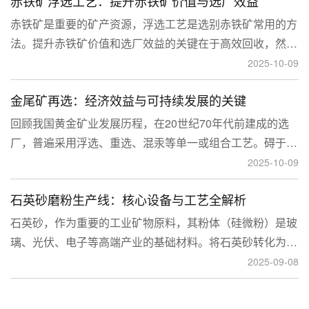
赤铁矿浮选工艺：提升赤铁矿价值与选厂效益
临更高技术挑战。
赤铁矿是重要的矿产资源，浮选工艺是选别赤铁矿常用的方
法。提升赤铁矿价值和选厂效益的关键在于高效回收，然
而，赤铁矿往往存在嵌布粒度细、易泥化、存在高硅铝杂质
2025-10-09
等特征。利用传统的浮选工艺进行处理会面临回收率低、精
金尾矿再选：经济效益与可持续发展的关键
矿品位不稳定、药剂成本高等问题。
回顾我国黄金矿业发展历程，在20世纪70年代前建成的选
厂，普遍采用浮选、重选、混汞等单一或组合工艺。碍于当
时选矿工艺水平的限制，回收率普遍较低，大量细粒金、包
2025-10-09
裹金或与特定矿物共生的金流失到尾矿中，造成了巨大的经
石英砂磨粉生产线：核心设备与工艺全解析
济损失。
石英砂，作为重要的工业矿物原料，其粉体（硅微粉）是玻
璃、光伏、电子等高端产业的基础材料。将石英砂转化为高
附加值的粉体，离不开一套专业的石英砂磨粉成套设备。本
2025-09-08
文将从设备、工艺到应用，为您全面解析这条生产线。