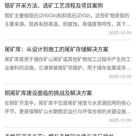
锆矿开采方法、选矿工艺流程及项目案例
锆矿主要指锆石(ZrSiO4)和斜锆石(ZrO2)，这些矿物是锆的
主要来源。锆具有耐高温、耐腐蚀、高强度等特性，其下游
应用涉及核工业、陶瓷、耐火材料、铸造、电子和化工等多
2025-10-09
个领域，尤其在高性能陶瓷和锆基合金中的需求不断增长。
尾矿库：从设计到施工的尾矿存储解决方案
尾矿库是用于储存矿山尾矿或其他矿物加工过程中产生的工
业废料的设施。它通常被尾矿坝围护，用于储存金属或非金
属矿山的尾矿。尾矿库通常包括尾矿处理系统、排水系统和
2025-10-09
回水系统。根据地形，尾矿库可分为山谷型、山坡型、平地
铜尾矿库建设面临的挑战及解决方案
型和河流拦截型。
在铜矿开发中，尾矿库不仅是尾矿排放与水资源回用的核心
环节，更是保障矿山长期稳定运行与环保合规的关键设施。
然而，铜矿尾矿本身具有粒度细、水量大、化学活性强等特
2025-10-09
性，使尾矿库在坝体稳定、防渗处理与排洪系统设计方面面