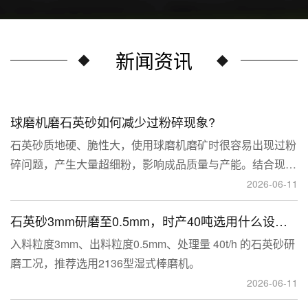
新闻资讯
球磨机磨石英砂如何减少过粉碎现象?
石英砂质地硬、脆性大，使用球磨机磨矿时很容易出现过粉
碎问题，产生大量超细粉，影响成品质量与产能。结合现场
生产经验，可通过工艺、研磨介质、运行参数、配套设备多
2026-06-11
维度优化，改善该问题。
石英砂3mm研磨至0.5mm，时产40吨选用什么设备？
入料粒度3mm、出料粒度0.5mm、处理量 40t/h 的石英砂研
磨工况，推荐选用2136型湿式棒磨机。
2026-06-11