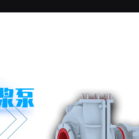
关于我们
浓密机
脱水筛
旋流器
渣浆泵