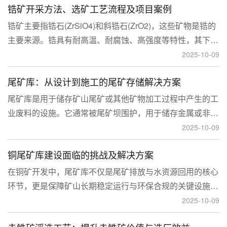
锆矿开采方法、选矿工艺流程及项目案例
锆矿主要指锆石(ZrSiO4)和斜锆石(ZrO2)，这些矿物是锆的
主要来源。锆具有耐高温、耐腐蚀、高强度等特性，其下游
应用涉及核工业、陶瓷、耐火材料、铸造、电子和化工等多
2025-10-09
个领域，尤其在高性能陶瓷和锆基合金中的需求不断增长。
尾矿库：从设计到施工的尾矿存储解决方案
尾矿库是用于储存矿山尾矿或其他矿物加工过程中产生的工
业废料的设施。它通常被尾矿坝围护，用于储存金属或非金
属矿山的尾矿。尾矿库通常包括尾矿处理系统、排水系统和
2025-10-09
回水系统。根据地形，尾矿库可分为山谷型、山坡型、平地
铜尾矿库建设面临的挑战及解决方案
型和河流拦截型。
在铜矿开发中，尾矿库不仅是尾矿排放与水资源回用的核心
环节，更是保障矿山长期稳定运行与环保合规的关键设施。
然而，铜矿尾矿本身具有粒度细、水量大、化学活性强等特
2025-10-09
性，使尾矿库在坝体稳定、防渗处理与排洪系统设计方面面