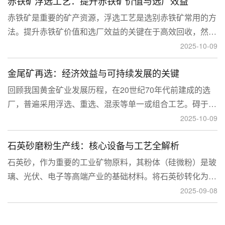
赤铁矿浮选工艺：提升赤铁矿价值与选厂效益
临更高技术挑战。
赤铁矿是重要的矿产资源，浮选工艺是选别赤铁矿常用的方
法。提升赤铁矿价值和选厂效益的关键在于高效回收，然
而，赤铁矿往往存在嵌布粒度细、易泥化、存在高硅铝杂质
2025-10-09
等特征。利用传统的浮选工艺进行处理会面临回收率低、精
金尾矿再选：经济效益与可持续发展的关键
矿品位不稳定、药剂成本高等问题。
回顾我国黄金矿业发展历程，在20世纪70年代前建成的选
厂，普遍采用浮选、重选、混汞等单一或组合工艺。碍于当
时选矿工艺水平的限制，回收率普遍较低，大量细粒金、包
2025-10-09
裹金或与特定矿物共生的金流失到尾矿中，造成了巨大的经
石英砂磨粉生产线：核心设备与工艺全解析
济损失。
石英砂，作为重要的工业矿物原料，其粉体（硅微粉）是玻
璃、光伏、电子等高端产业的基础材料。将石英砂转化为高
附加值的粉体，离不开一套专业的石英砂磨粉成套设备。本
2025-09-08
文将从设备、工艺到应用，为您全面解析这条生产线。