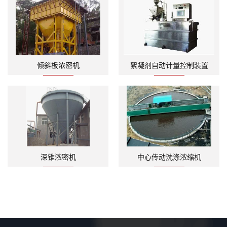
倾斜板浓密机
絮凝剂自动计量控制装置
深锥浓密机
中心传动洗涤浓缩机