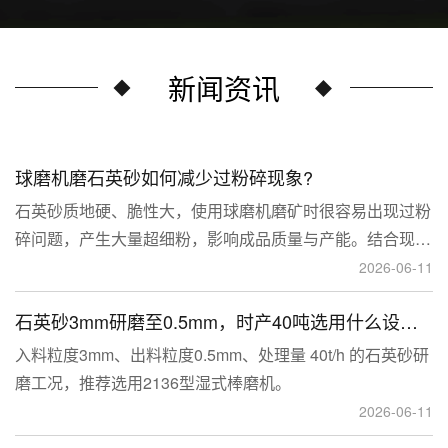
新闻资讯
球磨机磨石英砂如何减少过粉碎现象?
石英砂质地硬、脆性大，使用球磨机磨矿时很容易出现过粉
碎问题，产生大量超细粉，影响成品质量与产能。结合现场
生产经验，可通过工艺、研磨介质、运行参数、配套设备多
2026-06-11
维度优化，改善该问题。
石英砂3mm研磨至0.5mm，时产40吨选用什么设备？
入料粒度3mm、出料粒度0.5mm、处理量 40t/h 的石英砂研
磨工况，推荐选用2136型湿式棒磨机。
2026-06-11