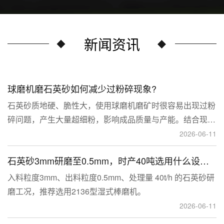
新闻资讯
球磨机磨石英砂如何减少过粉碎现象?
石英砂质地硬、脆性大，使用球磨机磨矿时很容易出现过粉
碎问题，产生大量超细粉，影响成品质量与产能。结合现场
生产经验，可通过工艺、研磨介质、运行参数、配套设备多
2026-06-11
维度优化，改善该问题。
石英砂3mm研磨至0.5mm，时产40吨选用什么设备？
入料粒度3mm、出料粒度0.5mm、处理量 40t/h 的石英砂研
磨工况，推荐选用2136型湿式棒磨机。
2026-06-11