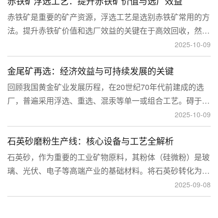
赤铁矿浮选工艺：提升赤铁矿价值与选厂效益
临更高技术挑战。
赤铁矿是重要的矿产资源，浮选工艺是选别赤铁矿常用的方
法。提升赤铁矿价值和选厂效益的关键在于高效回收，然
而，赤铁矿往往存在嵌布粒度细、易泥化、存在高硅铝杂质
2025-10-09
等特征。利用传统的浮选工艺进行处理会面临回收率低、精
金尾矿再选：经济效益与可持续发展的关键
矿品位不稳定、药剂成本高等问题。
回顾我国黄金矿业发展历程，在20世纪70年代前建成的选
厂，普遍采用浮选、重选、混汞等单一或组合工艺。碍于当
时选矿工艺水平的限制，回收率普遍较低，大量细粒金、包
2025-10-09
裹金或与特定矿物共生的金流失到尾矿中，造成了巨大的经
石英砂磨粉生产线：核心设备与工艺全解析
济损失。
石英砂，作为重要的工业矿物原料，其粉体（硅微粉）是玻
璃、光伏、电子等高端产业的基础材料。将石英砂转化为高
附加值的粉体，离不开一套专业的石英砂磨粉成套设备。本
2025-09-08
文将从设备、工艺到应用，为您全面解析这条生产线。