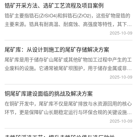
锆矿开采方法、选矿工艺流程及项目案例
锆矿主要指锆石(ZrSiO4)和斜锆石(ZrO2)，这些矿物是锆的
主要来源。锆具有耐高温、耐腐蚀、高强度等特性，其下游
应用涉及核工业、陶瓷、耐火材料、铸造、电子和化工等多
2025-10-09
个领域，尤其在高性能陶瓷和锆基合金中的需求不断增长。
尾矿库：从设计到施工的尾矿存储解决方案
尾矿库是用于储存矿山尾矿或其他矿物加工过程中产生的工
业废料的设施。它通常被尾矿坝围护，用于储存金属或非金
属矿山的尾矿。尾矿库通常包括尾矿处理系统、排水系统和
2025-10-09
回水系统。根据地形，尾矿库可分为山谷型、山坡型、平地
铜尾矿库建设面临的挑战及解决方案
型和河流拦截型。
在铜矿开发中，尾矿库不仅是尾矿排放与水资源回用的核心
环节，更是保障矿山长期稳定运行与环保合规的关键设施。
然而，铜矿尾矿本身具有粒度细、水量大、化学活性强等特
2025-10-09
性，使尾矿库在坝体稳定、防渗处理与排洪系统设计方面面