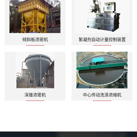
倾斜板浓密机
絮凝剂自动计量控制装置
深锥浓密机
中心传动洗涤浓缩机