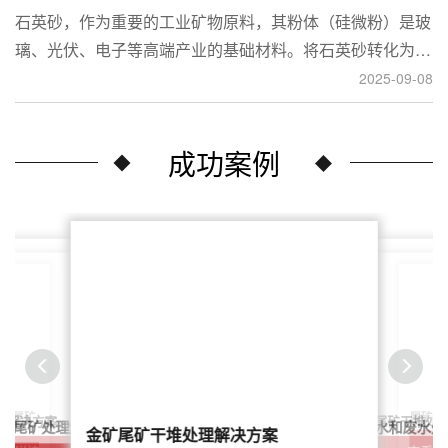
石英砂，作为重要的工业矿物原料，其粉体（硅微粉）是玻
璃、光伏、电子等高端产业的基础材料。将石英砂转化为高
附加值的粉体，离不开一套专业的石英砂磨粉成套设备。本
2025-09-08
文将从设备、工艺到应用，为您全面解析这条生产线。
成功案例
尾矿干
案：尾矿
针对稀土尾矿干堆处
理解决方案
鑫海尾矿处理系统：尾矿水和废水处
矿尾矿处理解决方案简介
金矿尾矿干堆处理解决方案
解决方案