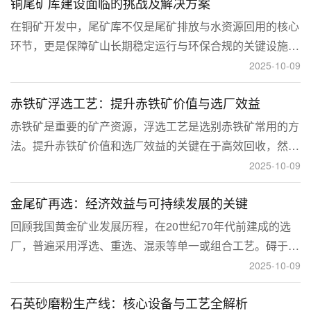
铜尾矿库建设面临的挑战及解决方案
型和河流拦截型。
在铜矿开发中，尾矿库不仅是尾矿排放与水资源回用的核心
环节，更是保障矿山长期稳定运行与环保合规的关键设施。
然而，铜矿尾矿本身具有粒度细、水量大、化学活性强等特
2025-10-09
性，使尾矿库在坝体稳定、防渗处理与排洪系统设计方面面
赤铁矿浮选工艺：提升赤铁矿价值与选厂效益
临更高技术挑战。
赤铁矿是重要的矿产资源，浮选工艺是选别赤铁矿常用的方
法。提升赤铁矿价值和选厂效益的关键在于高效回收，然
而，赤铁矿往往存在嵌布粒度细、易泥化、存在高硅铝杂质
2025-10-09
等特征。利用传统的浮选工艺进行处理会面临回收率低、精
金尾矿再选：经济效益与可持续发展的关键
矿品位不稳定、药剂成本高等问题。
回顾我国黄金矿业发展历程，在20世纪70年代前建成的选
厂，普遍采用浮选、重选、混汞等单一或组合工艺。碍于当
时选矿工艺水平的限制，回收率普遍较低，大量细粒金、包
2025-10-09
裹金或与特定矿物共生的金流失到尾矿中，造成了巨大的经
石英砂磨粉生产线：核心设备与工艺全解析
济损失。