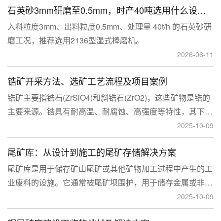
石英砂3mm研磨至0.5mm，时产40吨选用什么设备？
入料粒度3mm、出料粒度0.5mm、处理量 40t/h 的石英砂研
磨工况，推荐选用2136型湿式棒磨机。
2026-06-11
锆矿开采方法、选矿工艺流程及项目案例
锆矿主要指锆石(ZrSiO4)和斜锆石(ZrO2)，这些矿物是锆的
主要来源。锆具有耐高温、耐腐蚀、高强度等特性，其下游
应用涉及核工业、陶瓷、耐火材料、铸造、电子和化工等多
2025-10-09
个领域，尤其在高性能陶瓷和锆基合金中的需求不断增长。
尾矿库：从设计到施工的尾矿存储解决方案
尾矿库是用于储存矿山尾矿或其他矿物加工过程中产生的工
业废料的设施。它通常被尾矿坝围护，用于储存金属或非金
属矿山的尾矿。尾矿库通常包括尾矿处理系统、排水系统和
2025-10-09
回水系统。根据地形，尾矿库可分为山谷型、山坡型、平地