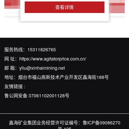
查看详
查看详情
查看详情
查看详情
查看详情
服务热线：
15311826765
网 址：
https://www.agitatorprice.com.cn/
邮 箱：
yliu@xinhaimining.net
地址：烟台市福山高新技术产业开发区鑫海街188号
友情链接 :
鲁公网安备 37061102001128号
鑫海矿业集团业务经营许可证编号：
鲁ICP备09086270
号-105