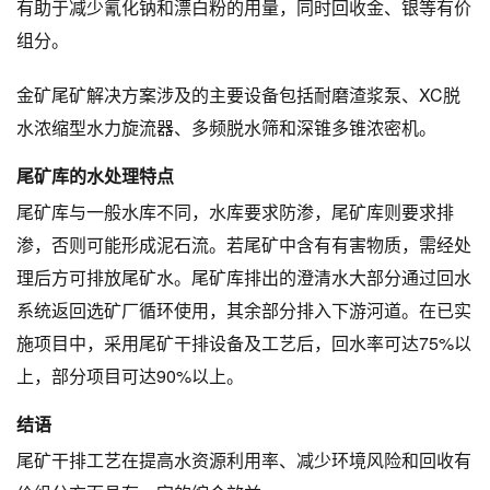
有助于减少氰化钠和漂白粉的用量，同时回收金、银等有价
组分。
金矿尾矿解决方案涉及的主要设备包括耐磨渣浆泵、XC脱
水浓缩型水力旋流器、多频脱水筛和深锥多锥浓密机。
尾矿库的水处理特点
尾矿库与一般水库不同，水库要求防渗，尾矿库则要求排
渗，否则可能形成泥石流。若尾矿中含有有害物质，需经处
理后方可排放尾矿水。尾矿库排出的澄清水大部分通过回水
系统返回选矿厂循环使用，其余部分排入下游河道。在已实
施项目中，采用尾矿干排设备及工艺后，回水率可达75%以
上，部分项目可达90%以上。
结语
尾矿干排工艺在提高水资源利用率、减少环境风险和回收有