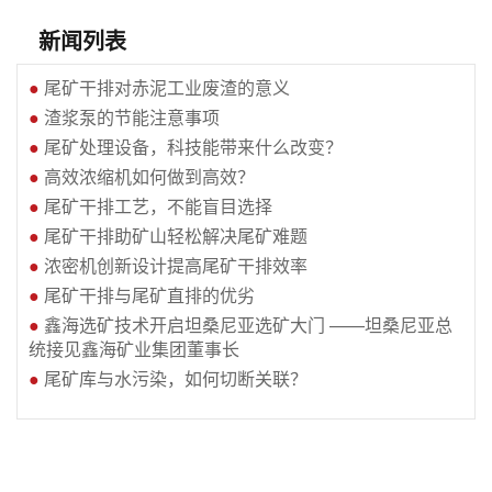
新闻列表
●
尾矿干排对赤泥工业废渣的意义
●
渣浆泵的节能注意事项
●
尾矿处理设备，科技能带来什么改变？
●
高效浓缩机如何做到高效？
●
尾矿干排工艺，不能盲目选择
●
尾矿干排助矿山轻松解决尾矿难题
●
浓密机创新设计提高尾矿干排效率
●
尾矿干排与尾矿直排的优劣
●
鑫海选矿技术开启坦桑尼亚选矿大门 ——坦桑尼亚总
统接见鑫海矿业集团董事长
●
尾矿库与水污染，如何切断关联？