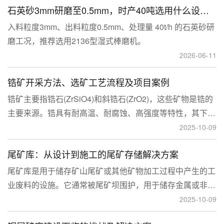
石英砂3mm研磨至0.5mm，时产40吨选用什么设备？
入料粒度3mm、出料粒度0.5mm、处理量 40t/h 的石英砂研
磨工况，推荐选用2136型湿式棒磨机。
2026-06-11
锆矿开采方法、选矿工艺流程及项目案例
锆矿主要指锆石(ZrSiO4)和斜锆石(ZrO2)，这些矿物是锆的
主要来源。锆具有耐高温、耐腐蚀、高强度等特性，其下游
应用涉及核工业、陶瓷、耐火材料、铸造、电子和化工等多
2025-10-09
个领域，尤其在高性能陶瓷和锆基合金中的需求不断增长。
尾矿库：从设计到施工的尾矿存储解决方案
尾矿库是用于储存矿山尾矿或其他矿物加工过程中产生的工
业废料的设施。它通常被尾矿坝围护，用于储存金属或非金
属矿山的尾矿。尾矿库通常包括尾矿处理系统、排水系统和
2025-10-09
回水系统。根据地形，尾矿库可分为山谷型、山坡型、平地