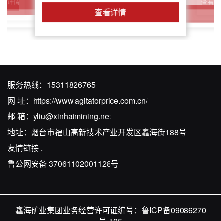
查看详
查看详情
查看详情
查看详情
查看详情
服务热线：
15311826765
网 址：
https://www.agitatorprice.com.cn/
邮 箱：
yliu@xinhaimining.net
地址：烟台市福山高新技术产业开发区鑫海街188号
友情链接 :
鲁公网安备 37061102001128号
鑫海矿业集团业务经营许可证编号：
鲁ICP备09086270
号-105