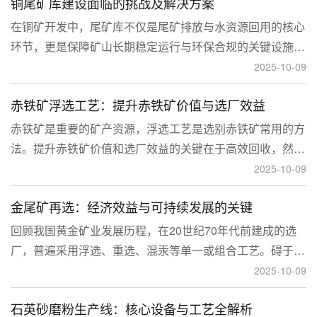
铜尾矿库建设面临的挑战及解决方案
型和河流拦截型。
在铜矿开发中，尾矿库不仅是尾矿排放与水资源回用的核心
环节，更是保障矿山长期稳定运行与环保合规的关键设施。
然而，铜矿尾矿本身具有粒度细、水量大、化学活性强等特
2025-10-09
性，使尾矿库在坝体稳定、防渗处理与排洪系统设计方面面
赤铁矿浮选工艺：提升赤铁矿价值与选厂效益
临更高技术挑战。
赤铁矿是重要的矿产资源，浮选工艺是选别赤铁矿常用的方
法。提升赤铁矿价值和选厂效益的关键在于高效回收，然
而，赤铁矿往往存在嵌布粒度细、易泥化、存在高硅铝杂质
2025-10-09
等特征。利用传统的浮选工艺进行处理会面临回收率低、精
金尾矿再选：经济效益与可持续发展的关键
矿品位不稳定、药剂成本高等问题。
回顾我国黄金矿业发展历程，在20世纪70年代前建成的选
厂，普遍采用浮选、重选、混汞等单一或组合工艺。碍于当
时选矿工艺水平的限制，回收率普遍较低，大量细粒金、包
2025-10-09
裹金或与特定矿物共生的金流失到尾矿中，造成了巨大的经
石英砂磨粉生产线：核心设备与工艺全解析
济损失。