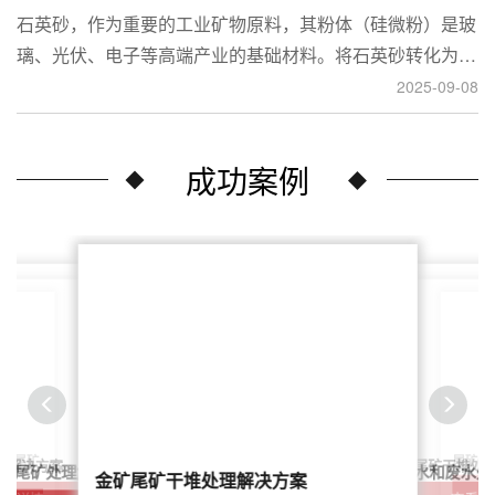
石英砂，作为重要的工业矿物原料，其粉体（硅微粉）是玻
璃、光伏、电子等高端产业的基础材料。将石英砂转化为高
附加值的粉体，离不开一套专业的石英砂磨粉成套设备。本
2025-09-08
文将从设备、工艺到应用，为您全面解析这条生产线。
成功案例
尾矿干
案：尾矿
针对稀土尾矿干堆处
理解决方案
鑫海尾矿处理系统：尾矿水和废水处
矿尾矿处理解决方案简介
金矿尾矿干堆处理解决方案
解决方案