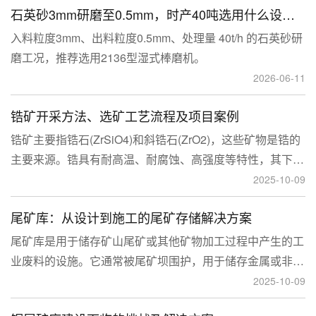
石英砂3mm研磨至0.5mm，时产40吨选用什么设备？
入料粒度3mm、出料粒度0.5mm、处理量 40t/h 的石英砂研
磨工况，推荐选用2136型湿式棒磨机。
2026-06-11
锆矿开采方法、选矿工艺流程及项目案例
锆矿主要指锆石(ZrSiO4)和斜锆石(ZrO2)，这些矿物是锆的
主要来源。锆具有耐高温、耐腐蚀、高强度等特性，其下游
应用涉及核工业、陶瓷、耐火材料、铸造、电子和化工等多
2025-10-09
个领域，尤其在高性能陶瓷和锆基合金中的需求不断增长。
尾矿库：从设计到施工的尾矿存储解决方案
尾矿库是用于储存矿山尾矿或其他矿物加工过程中产生的工
业废料的设施。它通常被尾矿坝围护，用于储存金属或非金
属矿山的尾矿。尾矿库通常包括尾矿处理系统、排水系统和
2025-10-09
回水系统。根据地形，尾矿库可分为山谷型、山坡型、平地