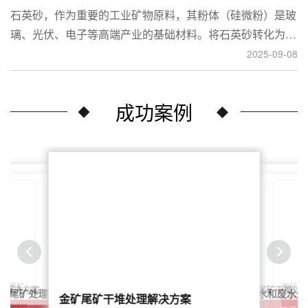
石英砂，作为重要的工业矿物原料，其粉体（硅微粉）是玻
璃、光伏、电子等高端产业的基础材料。将石英砂转化为高
附加值的粉体，离不开一套专业的石英砂磨粉成套设备。本
2025-09-08
文将从设备、工艺到应用，为您全面解析这条生产线。
成功案例
尾矿干
案：尾矿
针对稀土尾矿干堆处
理解决方案
鑫海尾矿处理系统：尾矿水和废水处
矿尾矿处理解决方案简介
金矿尾矿干堆处理解决方案
解决方案