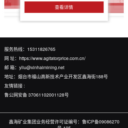
查看详
查看详情
查看详情
查看详情
查看详情
服务热线：
15311826765
网 址：
https://www.agitatorprice.com.cn/
邮 箱：
yliu@xinhaimining.net
地址：烟台市福山高新技术产业开发区鑫海街188号
友情链接 :
鲁公网安备 37061102001128号
鑫海矿业集团业务经营许可证编号：
鲁ICP备09086270
号-105