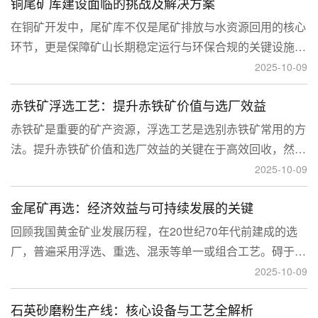
铜尾矿库建设面临的挑战及解决方案
型和河流拦截型。
在铜矿开发中，尾矿库不仅是尾矿排放与水资源回用的核心
环节，更是保障矿山长期稳定运行与环保合规的关键设施。
然而，铜矿尾矿本身具有粒度细、水量大、化学活性强等特
2025-10-09
性，使尾矿库在坝体稳定、防渗处理与排洪系统设计方面面
赤铁矿浮选工艺：提升赤铁矿价值与选厂效益
临更高技术挑战。
赤铁矿是重要的矿产资源，浮选工艺是选别赤铁矿常用的方
法。提升赤铁矿价值和选厂效益的关键在于高效回收，然
而，赤铁矿往往存在嵌布粒度细、易泥化、存在高硅铝杂质
2025-10-09
等特征。利用传统的浮选工艺进行处理会面临回收率低、精
金尾矿再选：经济效益与可持续发展的关键
矿品位不稳定、药剂成本高等问题。
回顾我国黄金矿业发展历程，在20世纪70年代前建成的选
厂，普遍采用浮选、重选、混汞等单一或组合工艺。碍于当
时选矿工艺水平的限制，回收率普遍较低，大量细粒金、包
2025-10-09
裹金或与特定矿物共生的金流失到尾矿中，造成了巨大的经
石英砂磨粉生产线：核心设备与工艺全解析
济损失。