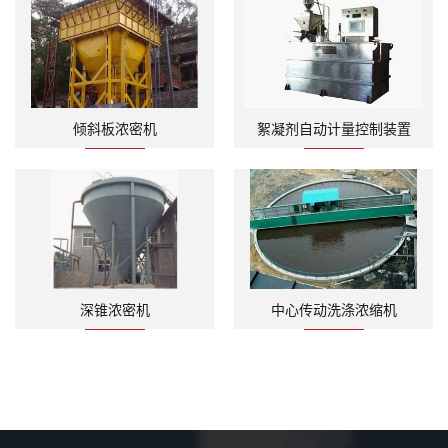
倾斜板浓密机
絮凝剂自动计量控制装置
深锥浓密机
中心传动洗涤浓缩机