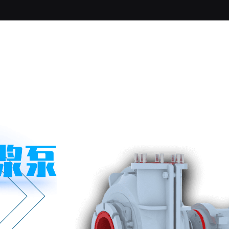
关于我们
浓密机
脱水筛
旋流器
渣浆泵