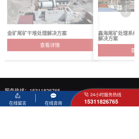
金矿尾矿干堆处理解决方案
鑫海尾矿处理系统
解决方案
查看详情
查
服务热线：
15311826765
24小时服务热线
网 址：
https://www.agitatorprice.com.cn/
15311826765
在线留言
在线咨询
邮 箱：
yliu@xinhaimining.net
地址：烟台市福山高新技术产业开发区鑫海街188号
友情链接 :