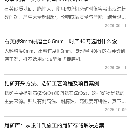
石英砂质地硬、脆性大，使用球磨机磨矿时很容易出现过粉
碎问题，产生大量超细粉，影响成品质量与产能。结合现场
生产经验，可通过工艺、研磨介质、运行参数、配套设备多
2026-06-11
维度优化，改善该问题。
石英砂3mm研磨至0.5mm，时产40吨选用什么设备？
入料粒度3mm、出料粒度0.5mm、处理量 40t/h 的石英砂研
磨工况，推荐选用2136型湿式棒磨机。
2026-06-11
锆矿开采方法、选矿工艺流程及项目案例
锆矿主要指锆石(ZrSiO4)和斜锆石(ZrO2)，这些矿物是锆的
主要来源。锆具有耐高温、耐腐蚀、高强度等特性，其下游
应用涉及核工业、陶瓷、耐火材料、铸造、电子和化工等多
2025-10-09
个领域，尤其在高性能陶瓷和锆基合金中的需求不断增长。
尾矿库：从设计到施工的尾矿存储解决方案