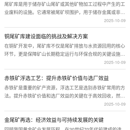
尾矿库是用于储存矿山尾矿或其他矿物加工过程中产生的工
业废料的设施。它通常被尾矿坝围护，用于储存金属或非金
属矿山的尾矿。尾矿库通常包括尾矿处理系统、排水系统和
2025-10-09
回水系统。根据地形，尾矿库可分为山谷型、山坡型、平地
铜尾矿库建设面临的挑战及解决方案
型和河流拦截型。
在铜矿开发中，尾矿库不仅是尾矿排放与水资源回用的核心
环节，更是保障矿山长期稳定运行与环保合规的关键设施。
然而，铜矿尾矿本身具有粒度细、水量大、化学活性强等特
2025-10-09
性，使尾矿库在坝体稳定、防渗处理与排洪系统设计方面面
赤铁矿浮选工艺：提升赤铁矿价值与选厂效益
临更高技术挑战。
赤铁矿是重要的矿产资源，浮选工艺是选别赤铁矿常用的方
法。提升赤铁矿价值和选厂效益的关键在于高效回收，然
而，赤铁矿往往存在嵌布粒度细、易泥化、存在高硅铝杂质
2025-10-09
等特征。利用传统的浮选工艺进行处理会面临回收率低、精
金尾矿再选：经济效益与可持续发展的关键
矿品位不稳定、药剂成本高等问题。
回顾我国黄金矿业发展历程，在20世纪70年代前建成的选