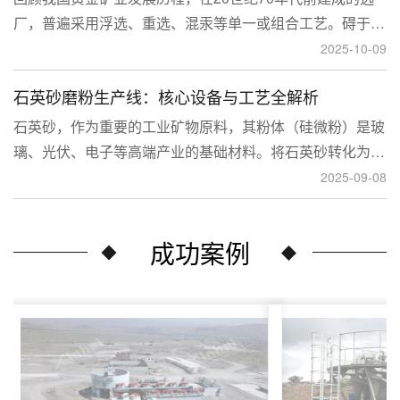
厂，普遍采用浮选、重选、混汞等单一或组合工艺。碍于当
时选矿工艺水平的限制，回收率普遍较低，大量细粒金、包
2025-10-09
裹金或与特定矿物共生的金流失到尾矿中，造成了巨大的经
石英砂磨粉生产线：核心设备与工艺全解析
济损失。
石英砂，作为重要的工业矿物原料，其粉体（硅微粉）是玻
璃、光伏、电子等高端产业的基础材料。将石英砂转化为高
附加值的粉体，离不开一套专业的石英砂磨粉成套设备。本
2025-09-08
文将从设备、工艺到应用，为您全面解析这条生产线。
成功案例