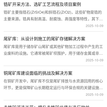
锆矿开采方法、选矿工艺流程及项目案例
锆矿主要指锆石(ZrSiO4)和斜锆石(ZrO2)，这些矿物是锆的
主要来源。锆具有耐高温、耐腐蚀、高强度等特性，其下游
应用涉及核工业、陶瓷、耐火材料、铸造、电子和化工等多
2025-10-09
个领域，尤其在高性能陶瓷和锆基合金中的需求不断增长。
尾矿库：从设计到施工的尾矿存储解决方案
尾矿库是用于储存矿山尾矿或其他矿物加工过程中产生的工
业废料的设施。它通常被尾矿坝围护，用于储存金属或非金
属矿山的尾矿。尾矿库通常包括尾矿处理系统、排水系统和
2025-10-09
回水系统。根据地形，尾矿库可分为山谷型、山坡型、平地
铜尾矿库建设面临的挑战及解决方案
型和河流拦截型。
在铜矿开发中，尾矿库不仅是尾矿排放与水资源回用的核心
环节，更是保障矿山长期稳定运行与环保合规的关键设施。
然而，铜矿尾矿本身具有粒度细、水量大、化学活性强等特
2025-10-09
性，使尾矿库在坝体稳定、防渗处理与排洪系统设计方面面