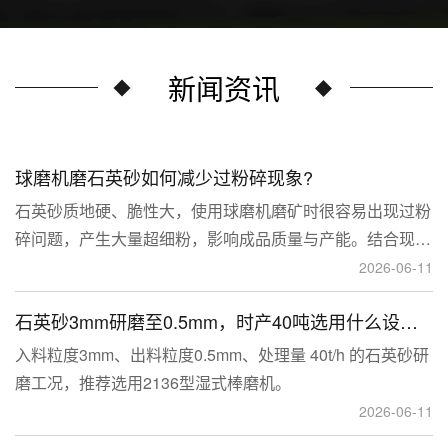
新闻资讯
球磨机磨石英砂如何减少过粉碎现象?
石英砂质地硬、脆性大，使用球磨机磨矿时很容易出现过粉
碎问题，产生大量超细粉，影响成品质量与产能。结合现场
生产经验，可通过工艺、研磨介质、运行参数、配套设备多
2026-06-11
维度优化，改善该问题。
石英砂3mm研磨至0.5mm，时产40吨选用什么设备？
入料粒度3mm、出料粒度0.5mm、处理量 40t/h 的石英砂研
磨工况，推荐选用2136型湿式棒磨机。
2026-06-11