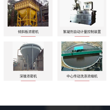
倾斜板浓密机
絮凝剂自动计量控制装置
深锥浓密机
中心传动洗涤浓缩机