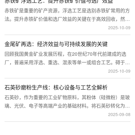
赤铁矿浮选工艺：提升赤铁矿价值与选厂效益
临更高技术挑战。
赤铁矿是重要的矿产资源，浮选工艺是选别赤铁矿常用的方
法。提升赤铁矿价值和选厂效益的关键在于高效回收，然
而，赤铁矿往往存在嵌布粒度细、易泥化、存在高硅铝杂质
2025-10-09
等特征。利用传统的浮选工艺进行处理会面临回收率低、精
金尾矿再选：经济效益与可持续发展的关键
矿品位不稳定、药剂成本高等问题。
回顾我国黄金矿业发展历程，在20世纪70年代前建成的选
厂，普遍采用浮选、重选、混汞等单一或组合工艺。碍于当
时选矿工艺水平的限制，回收率普遍较低，大量细粒金、包
2025-10-09
裹金或与特定矿物共生的金流失到尾矿中，造成了巨大的经
石英砂磨粉生产线：核心设备与工艺全解析
济损失。
石英砂，作为重要的工业矿物原料，其粉体（硅微粉）是玻
璃、光伏、电子等高端产业的基础材料。将石英砂转化为高
附加值的粉体，离不开一套专业的石英砂磨粉成套设备。本
2025-09-08
文将从设备、工艺到应用，为您全面解析这条生产线。