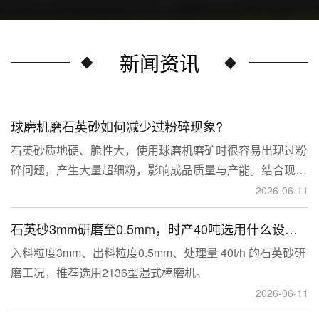
新闻资讯
球磨机磨石英砂如何减少过粉碎现象?
石英砂质地硬、脆性大，使用球磨机磨矿时很容易出现过粉
碎问题，产生大量超细粉，影响成品质量与产能。结合现场
生产经验，可通过工艺、研磨介质、运行参数、配套设备多
2026-06-11
维度优化，改善该问题。
石英砂3mm研磨至0.5mm，时产40吨选用什么设备？
入料粒度3mm、出料粒度0.5mm、处理量 40t/h 的石英砂研
磨工况，推荐选用2136型湿式棒磨机。
2026-06-11