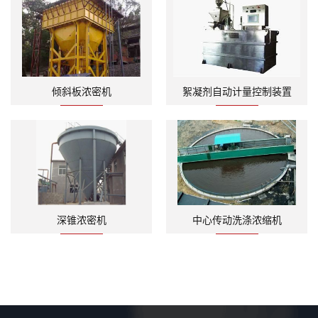
倾斜板浓密机
絮凝剂自动计量控制装置
深锥浓密机
中心传动洗涤浓缩机