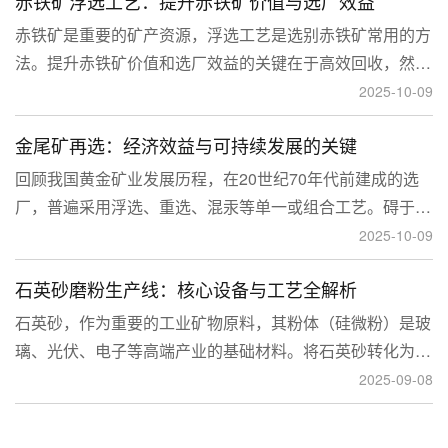
赤铁矿浮选工艺：提升赤铁矿价值与选厂效益
临更高技术挑战。
赤铁矿是重要的矿产资源，浮选工艺是选别赤铁矿常用的方
法。提升赤铁矿价值和选厂效益的关键在于高效回收，然
而，赤铁矿往往存在嵌布粒度细、易泥化、存在高硅铝杂质
2025-10-09
等特征。利用传统的浮选工艺进行处理会面临回收率低、精
金尾矿再选：经济效益与可持续发展的关键
矿品位不稳定、药剂成本高等问题。
回顾我国黄金矿业发展历程，在20世纪70年代前建成的选
厂，普遍采用浮选、重选、混汞等单一或组合工艺。碍于当
时选矿工艺水平的限制，回收率普遍较低，大量细粒金、包
2025-10-09
裹金或与特定矿物共生的金流失到尾矿中，造成了巨大的经
石英砂磨粉生产线：核心设备与工艺全解析
济损失。
石英砂，作为重要的工业矿物原料，其粉体（硅微粉）是玻
璃、光伏、电子等高端产业的基础材料。将石英砂转化为高
附加值的粉体，离不开一套专业的石英砂磨粉成套设备。本
2025-09-08
文将从设备、工艺到应用，为您全面解析这条生产线。