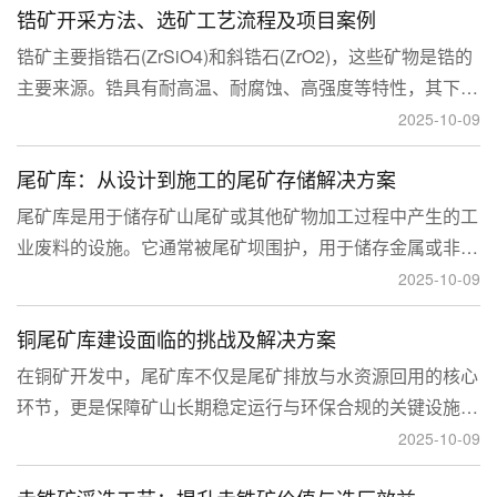
锆矿开采方法、选矿工艺流程及项目案例
锆矿主要指锆石(ZrSiO4)和斜锆石(ZrO2)，这些矿物是锆的
主要来源。锆具有耐高温、耐腐蚀、高强度等特性，其下游
应用涉及核工业、陶瓷、耐火材料、铸造、电子和化工等多
2025-10-09
个领域，尤其在高性能陶瓷和锆基合金中的需求不断增长。
尾矿库：从设计到施工的尾矿存储解决方案
尾矿库是用于储存矿山尾矿或其他矿物加工过程中产生的工
业废料的设施。它通常被尾矿坝围护，用于储存金属或非金
属矿山的尾矿。尾矿库通常包括尾矿处理系统、排水系统和
2025-10-09
回水系统。根据地形，尾矿库可分为山谷型、山坡型、平地
铜尾矿库建设面临的挑战及解决方案
型和河流拦截型。
在铜矿开发中，尾矿库不仅是尾矿排放与水资源回用的核心
环节，更是保障矿山长期稳定运行与环保合规的关键设施。
然而，铜矿尾矿本身具有粒度细、水量大、化学活性强等特
2025-10-09
性，使尾矿库在坝体稳定、防渗处理与排洪系统设计方面面