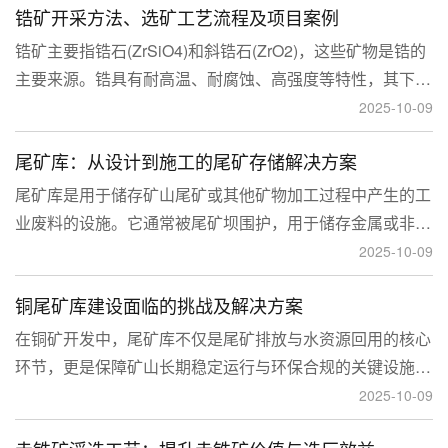
锆矿开采方法、选矿工艺流程及项目案例
锆矿主要指锆石(ZrSiO4)和斜锆石(ZrO2)，这些矿物是锆的
主要来源。锆具有耐高温、耐腐蚀、高强度等特性，其下游
应用涉及核工业、陶瓷、耐火材料、铸造、电子和化工等多
2025-10-09
个领域，尤其在高性能陶瓷和锆基合金中的需求不断增长。
尾矿库：从设计到施工的尾矿存储解决方案
尾矿库是用于储存矿山尾矿或其他矿物加工过程中产生的工
业废料的设施。它通常被尾矿坝围护，用于储存金属或非金
属矿山的尾矿。尾矿库通常包括尾矿处理系统、排水系统和
2025-10-09
回水系统。根据地形，尾矿库可分为山谷型、山坡型、平地
铜尾矿库建设面临的挑战及解决方案
型和河流拦截型。
在铜矿开发中，尾矿库不仅是尾矿排放与水资源回用的核心
环节，更是保障矿山长期稳定运行与环保合规的关键设施。
然而，铜矿尾矿本身具有粒度细、水量大、化学活性强等特
2025-10-09
性，使尾矿库在坝体稳定、防渗处理与排洪系统设计方面面