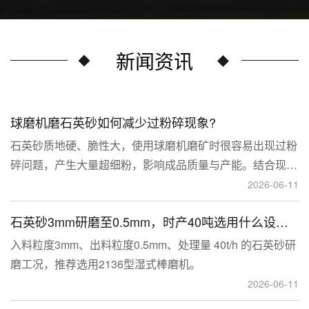
新闻资讯
球磨机磨石英砂如何减少过粉碎现象?
石英砂质地硬、脆性大，使用球磨机磨矿时很容易出现过粉
碎问题，产生大量超细粉，影响成品质量与产能。结合现场
生产经验，可通过工艺、研磨介质、运行参数、配套设备多
2026-06-11
维度优化，改善该问题。
石英砂3mm研磨至0.5mm，时产40吨选用什么设备？
入料粒度3mm、出料粒度0.5mm、处理量 40t/h 的石英砂研
磨工况，推荐选用2136型湿式棒磨机。
2026-06-11