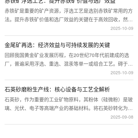
赤铁矿浮选工艺：提升赤铁矿价值与选厂效益
临更高技术挑战。
赤铁矿是重要的矿产资源，浮选工艺是选别赤铁矿常用的方
法。提升赤铁矿价值和选厂效益的关键在于高效回收，然
而，赤铁矿往往存在嵌布粒度细、易泥化、存在高硅铝杂质
2025-10-09
等特征。利用传统的浮选工艺进行处理会面临回收率低、精
金尾矿再选：经济效益与可持续发展的关键
矿品位不稳定、药剂成本高等问题。
回顾我国黄金矿业发展历程，在20世纪70年代前建成的选
厂，普遍采用浮选、重选、混汞等单一或组合工艺。碍于当
时选矿工艺水平的限制，回收率普遍较低，大量细粒金、包
2025-10-09
裹金或与特定矿物共生的金流失到尾矿中，造成了巨大的经
石英砂磨粉生产线：核心设备与工艺全解析
济损失。
石英砂，作为重要的工业矿物原料，其粉体（硅微粉）是玻
璃、光伏、电子等高端产业的基础材料。将石英砂转化为高
附加值的粉体，离不开一套专业的石英砂磨粉成套设备。本
2025-09-08
文将从设备、工艺到应用，为您全面解析这条生产线。