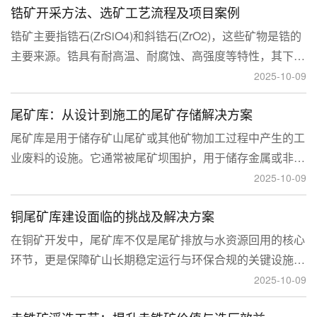
锆矿开采方法、选矿工艺流程及项目案例
锆矿主要指锆石(ZrSiO4)和斜锆石(ZrO2)，这些矿物是锆的
主要来源。锆具有耐高温、耐腐蚀、高强度等特性，其下游
应用涉及核工业、陶瓷、耐火材料、铸造、电子和化工等多
2025-10-09
个领域，尤其在高性能陶瓷和锆基合金中的需求不断增长。
尾矿库：从设计到施工的尾矿存储解决方案
尾矿库是用于储存矿山尾矿或其他矿物加工过程中产生的工
业废料的设施。它通常被尾矿坝围护，用于储存金属或非金
属矿山的尾矿。尾矿库通常包括尾矿处理系统、排水系统和
2025-10-09
回水系统。根据地形，尾矿库可分为山谷型、山坡型、平地
铜尾矿库建设面临的挑战及解决方案
型和河流拦截型。
在铜矿开发中，尾矿库不仅是尾矿排放与水资源回用的核心
环节，更是保障矿山长期稳定运行与环保合规的关键设施。
然而，铜矿尾矿本身具有粒度细、水量大、化学活性强等特
2025-10-09
性，使尾矿库在坝体稳定、防渗处理与排洪系统设计方面面