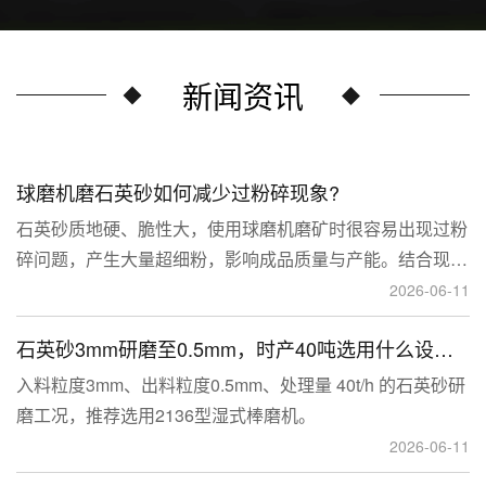
新闻资讯
球磨机磨石英砂如何减少过粉碎现象?
石英砂质地硬、脆性大，使用球磨机磨矿时很容易出现过粉
碎问题，产生大量超细粉，影响成品质量与产能。结合现场
生产经验，可通过工艺、研磨介质、运行参数、配套设备多
2026-06-11
维度优化，改善该问题。
石英砂3mm研磨至0.5mm，时产40吨选用什么设备？
入料粒度3mm、出料粒度0.5mm、处理量 40t/h 的石英砂研
磨工况，推荐选用2136型湿式棒磨机。
2026-06-11