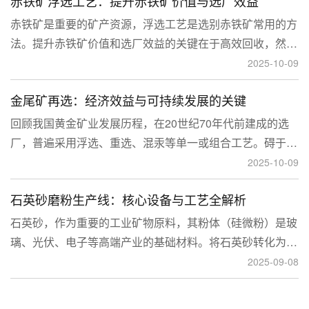
赤铁矿浮选工艺：提升赤铁矿价值与选厂效益
临更高技术挑战。
赤铁矿是重要的矿产资源，浮选工艺是选别赤铁矿常用的方
法。提升赤铁矿价值和选厂效益的关键在于高效回收，然
而，赤铁矿往往存在嵌布粒度细、易泥化、存在高硅铝杂质
2025-10-09
等特征。利用传统的浮选工艺进行处理会面临回收率低、精
金尾矿再选：经济效益与可持续发展的关键
矿品位不稳定、药剂成本高等问题。
回顾我国黄金矿业发展历程，在20世纪70年代前建成的选
厂，普遍采用浮选、重选、混汞等单一或组合工艺。碍于当
时选矿工艺水平的限制，回收率普遍较低，大量细粒金、包
2025-10-09
裹金或与特定矿物共生的金流失到尾矿中，造成了巨大的经
石英砂磨粉生产线：核心设备与工艺全解析
济损失。
石英砂，作为重要的工业矿物原料，其粉体（硅微粉）是玻
璃、光伏、电子等高端产业的基础材料。将石英砂转化为高
附加值的粉体，离不开一套专业的石英砂磨粉成套设备。本
2025-09-08
文将从设备、工艺到应用，为您全面解析这条生产线。