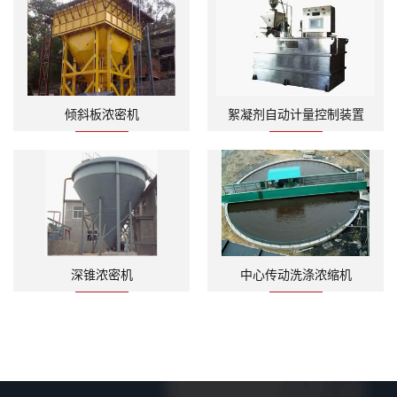
倾斜板浓密机
絮凝剂自动计量控制装置
深锥浓密机
中心传动洗涤浓缩机