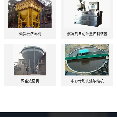
倾斜板浓密机
絮凝剂自动计量控制装置
深锥浓密机
中心传动洗涤浓缩机