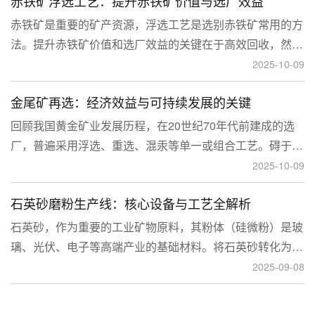
赤铁矿浮选工艺：提升赤铁矿价值与选厂效益
临更高技术挑战。
赤铁矿是重要的矿产资源，浮选工艺是选别赤铁矿常用的方
法。提升赤铁矿价值和选厂效益的关键在于高效回收，然
而，赤铁矿往往存在嵌布粒度细、易泥化、存在高硅铝杂质
2025-10-09
等特征。利用传统的浮选工艺进行处理会面临回收率低、精
金尾矿再选：经济效益与可持续发展的关键
矿品位不稳定、药剂成本高等问题。
回顾我国黄金矿业发展历程，在20世纪70年代前建成的选
厂，普遍采用浮选、重选、混汞等单一或组合工艺。碍于当
时选矿工艺水平的限制，回收率普遍较低，大量细粒金、包
2025-10-09
裹金或与特定矿物共生的金流失到尾矿中，造成了巨大的经
石英砂磨粉生产线：核心设备与工艺全解析
济损失。
石英砂，作为重要的工业矿物原料，其粉体（硅微粉）是玻
璃、光伏、电子等高端产业的基础材料。将石英砂转化为高
附加值的粉体，离不开一套专业的石英砂磨粉成套设备。本
2025-09-08
文将从设备、工艺到应用，为您全面解析这条生产线。