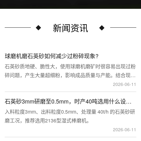
新闻资讯
球磨机磨石英砂如何减少过粉碎现象?
石英砂质地硬、脆性大，使用球磨机磨矿时很容易出现过粉
碎问题，产生大量超细粉，影响成品质量与产能。结合现场
生产经验，可通过工艺、研磨介质、运行参数、配套设备多
2026-06-11
维度优化，改善该问题。
石英砂3mm研磨至0.5mm，时产40吨选用什么设备？
入料粒度3mm、出料粒度0.5mm、处理量 40t/h 的石英砂研
磨工况，推荐选用2136型湿式棒磨机。
2026-06-11