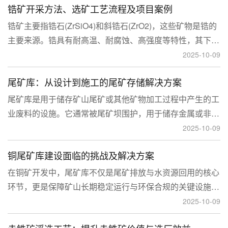
锆矿开采方法、选矿工艺流程及项目案例
锆矿主要指锆石(ZrSiO4)和斜锆石(ZrO2)，这些矿物是锆的
主要来源。锆具有耐高温、耐腐蚀、高强度等特性，其下游
应用涉及核工业、陶瓷、耐火材料、铸造、电子和化工等多
2025-10-09
个领域，尤其在高性能陶瓷和锆基合金中的需求不断增长。
尾矿库：从设计到施工的尾矿存储解决方案
尾矿库是用于储存矿山尾矿或其他矿物加工过程中产生的工
业废料的设施。它通常被尾矿坝围护，用于储存金属或非金
属矿山的尾矿。尾矿库通常包括尾矿处理系统、排水系统和
2025-10-09
回水系统。根据地形，尾矿库可分为山谷型、山坡型、平地
铜尾矿库建设面临的挑战及解决方案
型和河流拦截型。
在铜矿开发中，尾矿库不仅是尾矿排放与水资源回用的核心
环节，更是保障矿山长期稳定运行与环保合规的关键设施。
然而，铜矿尾矿本身具有粒度细、水量大、化学活性强等特
2025-10-09
性，使尾矿库在坝体稳定、防渗处理与排洪系统设计方面面