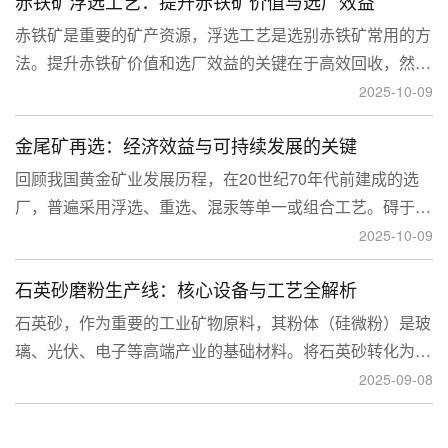
赤铁矿浮选工艺：提升赤铁矿价值与选厂效益
临更高技术挑战。
赤铁矿是重要的矿产资源，浮选工艺是选别赤铁矿常用的方
法。提升赤铁矿价值和选厂效益的关键在于高效回收，然
而，赤铁矿往往存在嵌布粒度细、易泥化、存在高硅铝杂质
2025-10-09
等特征。利用传统的浮选工艺进行处理会面临回收率低、精
金尾矿再选：经济效益与可持续发展的关键
矿品位不稳定、药剂成本高等问题。
回顾我国黄金矿业发展历程，在20世纪70年代前建成的选
厂，普遍采用浮选、重选、混汞等单一或组合工艺。碍于当
时选矿工艺水平的限制，回收率普遍较低，大量细粒金、包
2025-10-09
裹金或与特定矿物共生的金流失到尾矿中，造成了巨大的经
石英砂磨粉生产线：核心设备与工艺全解析
济损失。
石英砂，作为重要的工业矿物原料，其粉体（硅微粉）是玻
璃、光伏、电子等高端产业的基础材料。将石英砂转化为高
附加值的粉体，离不开一套专业的石英砂磨粉成套设备。本
2025-09-08
文将从设备、工艺到应用，为您全面解析这条生产线。