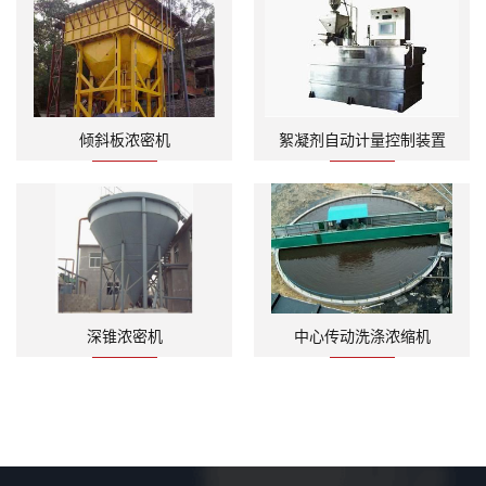
倾斜板浓密机
絮凝剂自动计量控制装置
深锥浓密机
中心传动洗涤浓缩机