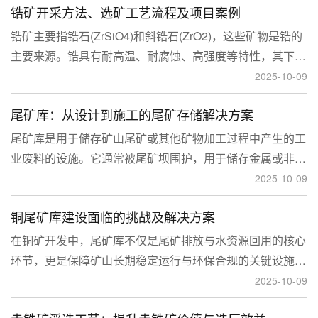
锆矿开采方法、选矿工艺流程及项目案例
锆矿主要指锆石(ZrSiO4)和斜锆石(ZrO2)，这些矿物是锆的
主要来源。锆具有耐高温、耐腐蚀、高强度等特性，其下游
应用涉及核工业、陶瓷、耐火材料、铸造、电子和化工等多
2025-10-09
个领域，尤其在高性能陶瓷和锆基合金中的需求不断增长。
尾矿库：从设计到施工的尾矿存储解决方案
尾矿库是用于储存矿山尾矿或其他矿物加工过程中产生的工
业废料的设施。它通常被尾矿坝围护，用于储存金属或非金
属矿山的尾矿。尾矿库通常包括尾矿处理系统、排水系统和
2025-10-09
回水系统。根据地形，尾矿库可分为山谷型、山坡型、平地
铜尾矿库建设面临的挑战及解决方案
型和河流拦截型。
在铜矿开发中，尾矿库不仅是尾矿排放与水资源回用的核心
环节，更是保障矿山长期稳定运行与环保合规的关键设施。
然而，铜矿尾矿本身具有粒度细、水量大、化学活性强等特
2025-10-09
性，使尾矿库在坝体稳定、防渗处理与排洪系统设计方面面