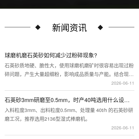
新闻资讯
球磨机磨石英砂如何减少过粉碎现象?
石英砂质地硬、脆性大，使用球磨机磨矿时很容易出现过粉
碎问题，产生大量超细粉，影响成品质量与产能。结合现场
生产经验，可通过工艺、研磨介质、运行参数、配套设备多
2026-06-11
维度优化，改善该问题。
石英砂3mm研磨至0.5mm，时产40吨选用什么设备？
入料粒度3mm、出料粒度0.5mm、处理量 40t/h 的石英砂研
磨工况，推荐选用2136型湿式棒磨机。
2026-06-11