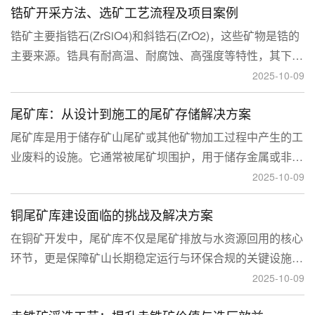
锆矿开采方法、选矿工艺流程及项目案例
锆矿主要指锆石(ZrSiO4)和斜锆石(ZrO2)，这些矿物是锆的
主要来源。锆具有耐高温、耐腐蚀、高强度等特性，其下游
应用涉及核工业、陶瓷、耐火材料、铸造、电子和化工等多
2025-10-09
个领域，尤其在高性能陶瓷和锆基合金中的需求不断增长。
尾矿库：从设计到施工的尾矿存储解决方案
尾矿库是用于储存矿山尾矿或其他矿物加工过程中产生的工
业废料的设施。它通常被尾矿坝围护，用于储存金属或非金
属矿山的尾矿。尾矿库通常包括尾矿处理系统、排水系统和
2025-10-09
回水系统。根据地形，尾矿库可分为山谷型、山坡型、平地
铜尾矿库建设面临的挑战及解决方案
型和河流拦截型。
在铜矿开发中，尾矿库不仅是尾矿排放与水资源回用的核心
环节，更是保障矿山长期稳定运行与环保合规的关键设施。
然而，铜矿尾矿本身具有粒度细、水量大、化学活性强等特
2025-10-09
性，使尾矿库在坝体稳定、防渗处理与排洪系统设计方面面