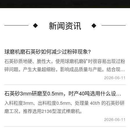
新闻资讯
球磨机磨石英砂如何减少过粉碎现象?
石英砂质地硬、脆性大，使用球磨机磨矿时很容易出现过粉
碎问题，产生大量超细粉，影响成品质量与产能。结合现场
生产经验，可通过工艺、研磨介质、运行参数、配套设备多
2026-06-11
维度优化，改善该问题。
石英砂3mm研磨至0.5mm，时产40吨选用什么设备？
入料粒度3mm、出料粒度0.5mm、处理量 40t/h 的石英砂研
磨工况，推荐选用2136型湿式棒磨机。
2026-06-11