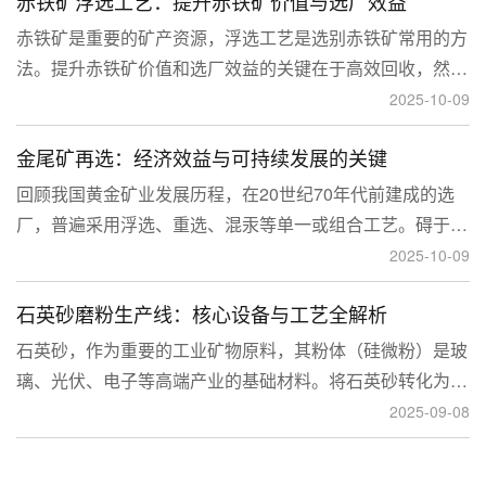
赤铁矿浮选工艺：提升赤铁矿价值与选厂效益
临更高技术挑战。
赤铁矿是重要的矿产资源，浮选工艺是选别赤铁矿常用的方
法。提升赤铁矿价值和选厂效益的关键在于高效回收，然
而，赤铁矿往往存在嵌布粒度细、易泥化、存在高硅铝杂质
2025-10-09
等特征。利用传统的浮选工艺进行处理会面临回收率低、精
金尾矿再选：经济效益与可持续发展的关键
矿品位不稳定、药剂成本高等问题。
回顾我国黄金矿业发展历程，在20世纪70年代前建成的选
厂，普遍采用浮选、重选、混汞等单一或组合工艺。碍于当
时选矿工艺水平的限制，回收率普遍较低，大量细粒金、包
2025-10-09
裹金或与特定矿物共生的金流失到尾矿中，造成了巨大的经
石英砂磨粉生产线：核心设备与工艺全解析
济损失。
石英砂，作为重要的工业矿物原料，其粉体（硅微粉）是玻
璃、光伏、电子等高端产业的基础材料。将石英砂转化为高
附加值的粉体，离不开一套专业的石英砂磨粉成套设备。本
2025-09-08
文将从设备、工艺到应用，为您全面解析这条生产线。