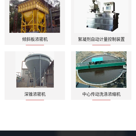
倾斜板浓密机
絮凝剂自动计量控制装置
深锥浓密机
中心传动洗涤浓缩机