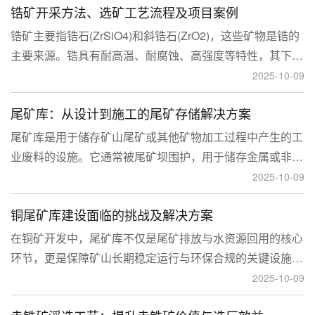
锆矿开采方法、选矿工艺流程及项目案例
锆矿主要指锆石(ZrSiO4)和斜锆石(ZrO2)，这些矿物是锆的
主要来源。锆具有耐高温、耐腐蚀、高强度等特性，其下游
应用涉及核工业、陶瓷、耐火材料、铸造、电子和化工等多
2025-10-09
个领域，尤其在高性能陶瓷和锆基合金中的需求不断增长。
尾矿库：从设计到施工的尾矿存储解决方案
尾矿库是用于储存矿山尾矿或其他矿物加工过程中产生的工
业废料的设施。它通常被尾矿坝围护，用于储存金属或非金
属矿山的尾矿。尾矿库通常包括尾矿处理系统、排水系统和
2025-10-09
回水系统。根据地形，尾矿库可分为山谷型、山坡型、平地
铜尾矿库建设面临的挑战及解决方案
型和河流拦截型。
在铜矿开发中，尾矿库不仅是尾矿排放与水资源回用的核心
环节，更是保障矿山长期稳定运行与环保合规的关键设施。
然而，铜矿尾矿本身具有粒度细、水量大、化学活性强等特
2025-10-09
性，使尾矿库在坝体稳定、防渗处理与排洪系统设计方面面