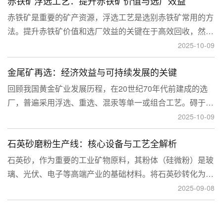
赤铁矿浮选工艺：提升赤铁矿价值与选厂效益
临更高技术挑战。
赤铁矿是重要的矿产资源，浮选工艺是选别赤铁矿常用的方
法。提升赤铁矿价值和选厂效益的关键在于高效回收，然
而，赤铁矿往往存在嵌布粒度细、易泥化、存在高硅铝杂质
2025-10-09
等特征。利用传统的浮选工艺进行处理会面临回收率低、精
金尾矿再选：经济效益与可持续发展的关键
矿品位不稳定、药剂成本高等问题。
回顾我国黄金矿业发展历程，在20世纪70年代前建成的选
厂，普遍采用浮选、重选、混汞等单一或组合工艺。碍于当
时选矿工艺水平的限制，回收率普遍较低，大量细粒金、包
2025-10-09
裹金或与特定矿物共生的金流失到尾矿中，造成了巨大的经
石英砂磨粉生产线：核心设备与工艺全解析
济损失。
石英砂，作为重要的工业矿物原料，其粉体（硅微粉）是玻
璃、光伏、电子等高端产业的基础材料。将石英砂转化为高
附加值的粉体，离不开一套专业的石英砂磨粉成套设备。本
2025-09-08
文将从设备、工艺到应用，为您全面解析这条生产线。