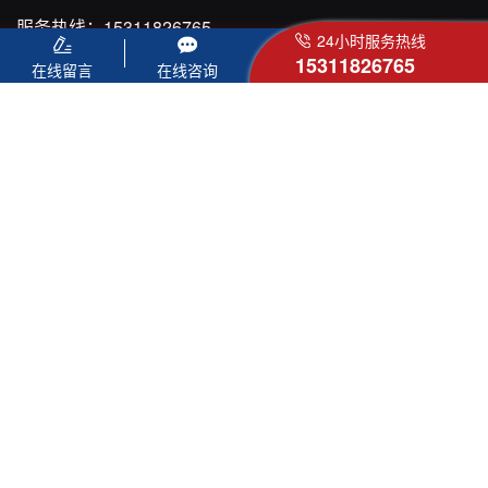
服务热线：
15311826765
24小时服务热线
网 址：
https://www.agitatorprice.com.cn/
15311826765
在线留言
在线咨询
邮 箱：
yliu@xinhaimining.net
地址：烟台市福山高新技术产业开发区鑫海街188号
友情链接 :
鲁公网安备 37061102001128号