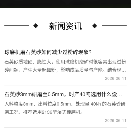
新闻资讯
球磨机磨石英砂如何减少过粉碎现象?
石英砂质地硬、脆性大，使用球磨机磨矿时很容易出现过粉
碎问题，产生大量超细粉，影响成品质量与产能。结合现场
生产经验，可通过工艺、研磨介质、运行参数、配套设备多
2026-06-11
维度优化，改善该问题。
石英砂3mm研磨至0.5mm，时产40吨选用什么设备？
入料粒度3mm、出料粒度0.5mm、处理量 40t/h 的石英砂研
磨工况，推荐选用2136型湿式棒磨机。
2026-06-11