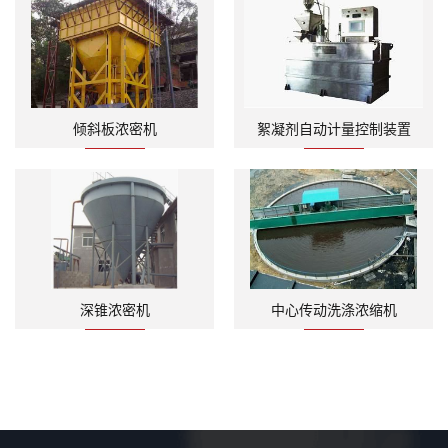
倾斜板浓密机
絮凝剂自动计量控制装置
深锥浓密机
中心传动洗涤浓缩机