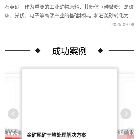
石英砂，作为重要的工业矿物原料，其粉体（硅微粉）是玻
璃、光伏、电子等高端产业的基础材料。将石英砂转化为高
附加值的粉体，离不开一套专业的石英砂磨粉成套设备。本
2025-09-08
文将从设备、工艺到应用，为您全面解析这条生产线。
成功案例
尾矿干
案：尾矿
针对稀土尾矿干堆处
理解决方案
鑫海尾矿处理系统：尾矿水和废水处
矿尾矿处理解决方案简介
金矿尾矿干堆处理解决方案
解决方案