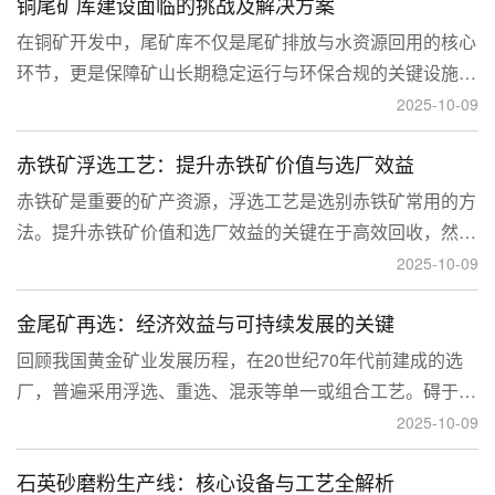
铜尾矿库建设面临的挑战及解决方案
型和河流拦截型。
在铜矿开发中，尾矿库不仅是尾矿排放与水资源回用的核心
环节，更是保障矿山长期稳定运行与环保合规的关键设施。
然而，铜矿尾矿本身具有粒度细、水量大、化学活性强等特
2025-10-09
性，使尾矿库在坝体稳定、防渗处理与排洪系统设计方面面
赤铁矿浮选工艺：提升赤铁矿价值与选厂效益
临更高技术挑战。
赤铁矿是重要的矿产资源，浮选工艺是选别赤铁矿常用的方
法。提升赤铁矿价值和选厂效益的关键在于高效回收，然
而，赤铁矿往往存在嵌布粒度细、易泥化、存在高硅铝杂质
2025-10-09
等特征。利用传统的浮选工艺进行处理会面临回收率低、精
金尾矿再选：经济效益与可持续发展的关键
矿品位不稳定、药剂成本高等问题。
回顾我国黄金矿业发展历程，在20世纪70年代前建成的选
厂，普遍采用浮选、重选、混汞等单一或组合工艺。碍于当
时选矿工艺水平的限制，回收率普遍较低，大量细粒金、包
2025-10-09
裹金或与特定矿物共生的金流失到尾矿中，造成了巨大的经
石英砂磨粉生产线：核心设备与工艺全解析
济损失。