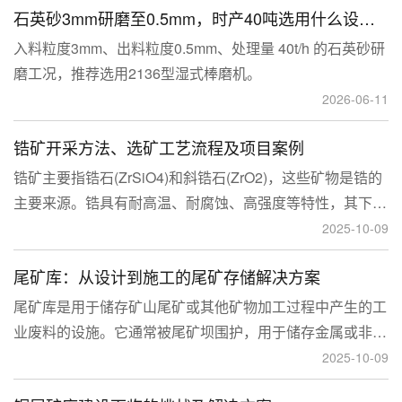
石英砂3mm研磨至0.5mm，时产40吨选用什么设备？
入料粒度3mm、出料粒度0.5mm、处理量 40t/h 的石英砂研
磨工况，推荐选用2136型湿式棒磨机。
2026-06-11
锆矿开采方法、选矿工艺流程及项目案例
锆矿主要指锆石(ZrSiO4)和斜锆石(ZrO2)，这些矿物是锆的
主要来源。锆具有耐高温、耐腐蚀、高强度等特性，其下游
应用涉及核工业、陶瓷、耐火材料、铸造、电子和化工等多
2025-10-09
个领域，尤其在高性能陶瓷和锆基合金中的需求不断增长。
尾矿库：从设计到施工的尾矿存储解决方案
尾矿库是用于储存矿山尾矿或其他矿物加工过程中产生的工
业废料的设施。它通常被尾矿坝围护，用于储存金属或非金
属矿山的尾矿。尾矿库通常包括尾矿处理系统、排水系统和
2025-10-09
回水系统。根据地形，尾矿库可分为山谷型、山坡型、平地