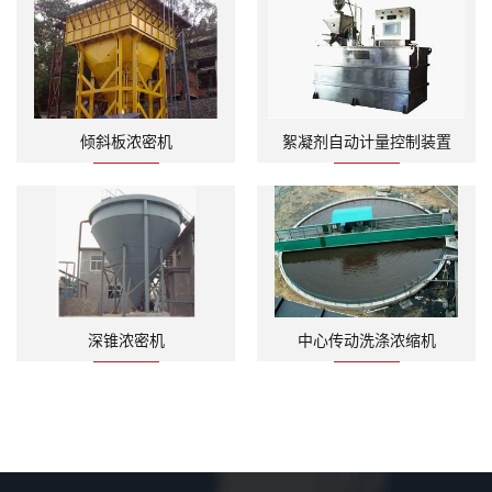
倾斜板浓密机
絮凝剂自动计量控制装置
深锥浓密机
中心传动洗涤浓缩机