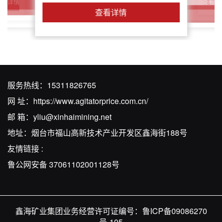
查看详
查看详情
查看详情
查看详情
查看详情
服务热线：
15311826765
网 址：
https://www.agitatorprice.com.cn/
邮 箱：
yliu@xinhaimining.net
地址：烟台市福山高新技术产业开发区鑫海街188号
友情链接 :
鲁公网安备 37061102001128号
鑫海矿业集团业务经营许可证编号：
鲁ICP备09086270
号-105