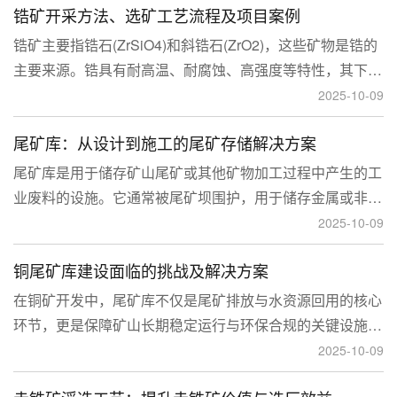
锆矿开采方法、选矿工艺流程及项目案例
锆矿主要指锆石(ZrSiO4)和斜锆石(ZrO2)，这些矿物是锆的
主要来源。锆具有耐高温、耐腐蚀、高强度等特性，其下游
应用涉及核工业、陶瓷、耐火材料、铸造、电子和化工等多
2025-10-09
个领域，尤其在高性能陶瓷和锆基合金中的需求不断增长。
尾矿库：从设计到施工的尾矿存储解决方案
尾矿库是用于储存矿山尾矿或其他矿物加工过程中产生的工
业废料的设施。它通常被尾矿坝围护，用于储存金属或非金
属矿山的尾矿。尾矿库通常包括尾矿处理系统、排水系统和
2025-10-09
回水系统。根据地形，尾矿库可分为山谷型、山坡型、平地
铜尾矿库建设面临的挑战及解决方案
型和河流拦截型。
在铜矿开发中，尾矿库不仅是尾矿排放与水资源回用的核心
环节，更是保障矿山长期稳定运行与环保合规的关键设施。
然而，铜矿尾矿本身具有粒度细、水量大、化学活性强等特
2025-10-09
性，使尾矿库在坝体稳定、防渗处理与排洪系统设计方面面