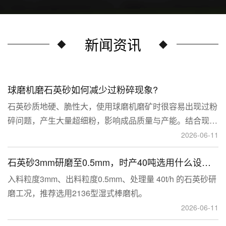
新闻资讯
球磨机磨石英砂如何减少过粉碎现象?
石英砂质地硬、脆性大，使用球磨机磨矿时很容易出现过粉
碎问题，产生大量超细粉，影响成品质量与产能。结合现场
生产经验，可通过工艺、研磨介质、运行参数、配套设备多
2026-06-11
维度优化，改善该问题。
石英砂3mm研磨至0.5mm，时产40吨选用什么设备？
入料粒度3mm、出料粒度0.5mm、处理量 40t/h 的石英砂研
磨工况，推荐选用2136型湿式棒磨机。
2026-06-11