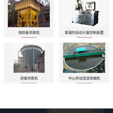
倾斜板浓密机
絮凝剂自动计量控制装置
深锥浓密机
中心传动洗涤浓缩机