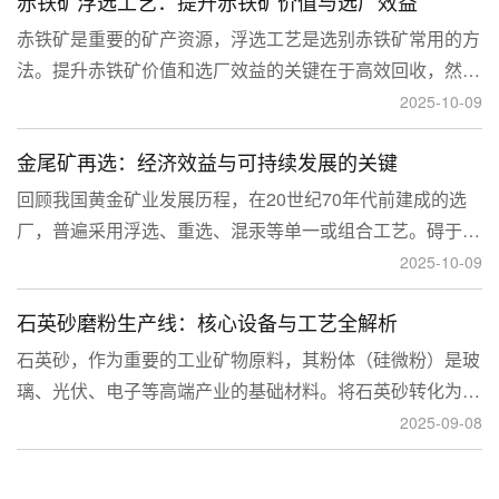
赤铁矿浮选工艺：提升赤铁矿价值与选厂效益
临更高技术挑战。
赤铁矿是重要的矿产资源，浮选工艺是选别赤铁矿常用的方
法。提升赤铁矿价值和选厂效益的关键在于高效回收，然
而，赤铁矿往往存在嵌布粒度细、易泥化、存在高硅铝杂质
2025-10-09
等特征。利用传统的浮选工艺进行处理会面临回收率低、精
金尾矿再选：经济效益与可持续发展的关键
矿品位不稳定、药剂成本高等问题。
回顾我国黄金矿业发展历程，在20世纪70年代前建成的选
厂，普遍采用浮选、重选、混汞等单一或组合工艺。碍于当
时选矿工艺水平的限制，回收率普遍较低，大量细粒金、包
2025-10-09
裹金或与特定矿物共生的金流失到尾矿中，造成了巨大的经
石英砂磨粉生产线：核心设备与工艺全解析
济损失。
石英砂，作为重要的工业矿物原料，其粉体（硅微粉）是玻
璃、光伏、电子等高端产业的基础材料。将石英砂转化为高
附加值的粉体，离不开一套专业的石英砂磨粉成套设备。本
2025-09-08
文将从设备、工艺到应用，为您全面解析这条生产线。