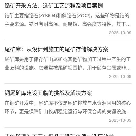
锆矿开采方法、选矿工艺流程及项目案例
锆矿主要指锆石(ZrSiO4)和斜锆石(ZrO2)，这些矿物是锆的
主要来源。锆具有耐高温、耐腐蚀、高强度等特性，其下游
应用涉及核工业、陶瓷、耐火材料、铸造、电子和化工等多
2025-10-09
个领域，尤其在高性能陶瓷和锆基合金中的需求不断增长。
尾矿库：从设计到施工的尾矿存储解决方案
尾矿库是用于储存矿山尾矿或其他矿物加工过程中产生的工
业废料的设施。它通常被尾矿坝围护，用于储存金属或非金
属矿山的尾矿。尾矿库通常包括尾矿处理系统、排水系统和
2025-10-09
回水系统。根据地形，尾矿库可分为山谷型、山坡型、平地
铜尾矿库建设面临的挑战及解决方案
型和河流拦截型。
在铜矿开发中，尾矿库不仅是尾矿排放与水资源回用的核心
环节，更是保障矿山长期稳定运行与环保合规的关键设施。
然而，铜矿尾矿本身具有粒度细、水量大、化学活性强等特
2025-10-09
性，使尾矿库在坝体稳定、防渗处理与排洪系统设计方面面