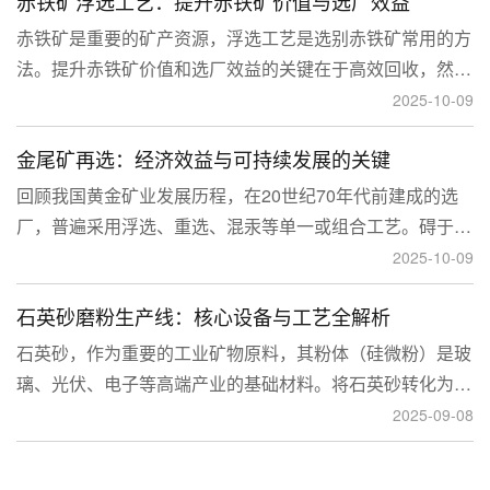
赤铁矿浮选工艺：提升赤铁矿价值与选厂效益
临更高技术挑战。
赤铁矿是重要的矿产资源，浮选工艺是选别赤铁矿常用的方
法。提升赤铁矿价值和选厂效益的关键在于高效回收，然
而，赤铁矿往往存在嵌布粒度细、易泥化、存在高硅铝杂质
2025-10-09
等特征。利用传统的浮选工艺进行处理会面临回收率低、精
金尾矿再选：经济效益与可持续发展的关键
矿品位不稳定、药剂成本高等问题。
回顾我国黄金矿业发展历程，在20世纪70年代前建成的选
厂，普遍采用浮选、重选、混汞等单一或组合工艺。碍于当
时选矿工艺水平的限制，回收率普遍较低，大量细粒金、包
2025-10-09
裹金或与特定矿物共生的金流失到尾矿中，造成了巨大的经
石英砂磨粉生产线：核心设备与工艺全解析
济损失。
石英砂，作为重要的工业矿物原料，其粉体（硅微粉）是玻
璃、光伏、电子等高端产业的基础材料。将石英砂转化为高
附加值的粉体，离不开一套专业的石英砂磨粉成套设备。本
2025-09-08
文将从设备、工艺到应用，为您全面解析这条生产线。