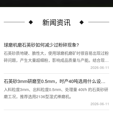
新闻资讯
球磨机磨石英砂如何减少过粉碎现象?
石英砂质地硬、脆性大，使用球磨机磨矿时很容易出现过粉
碎问题，产生大量超细粉，影响成品质量与产能。结合现场
生产经验，可通过工艺、研磨介质、运行参数、配套设备多
2026-06-11
维度优化，改善该问题。
石英砂3mm研磨至0.5mm，时产40吨选用什么设备？
入料粒度3mm、出料粒度0.5mm、处理量 40t/h 的石英砂研
磨工况，推荐选用2136型湿式棒磨机。
2026-06-11