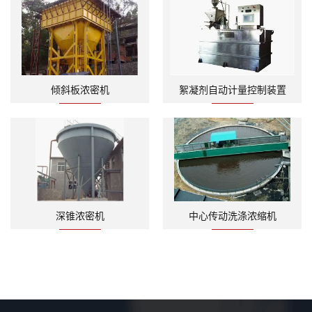
倾斜板浓密机
絮凝剂自动计量控制装置
深锥浓密机
中心传动洗涤浓缩机