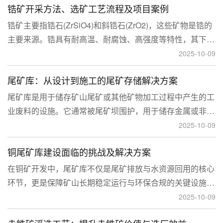
锆矿开采方法、选矿工艺流程及项目案例
锆矿主要指锆石(ZrSiO4)和斜锆石(ZrO2)，这些矿物是锆的
主要来源。锆具有耐高温、耐腐蚀、高强度等特性，其下游
应用涉及核工业、陶瓷、耐火材料、铸造、电子和化工等多
2025-10-09
个领域，尤其在高性能陶瓷和锆基合金中的需求不断增长。
尾矿库：从设计到施工的尾矿存储解决方案
尾矿库是用于储存矿山尾矿或其他矿物加工过程中产生的工
业废料的设施。它通常被尾矿坝围护，用于储存金属或非金
属矿山的尾矿。尾矿库通常包括尾矿处理系统、排水系统和
2025-10-09
回水系统。根据地形，尾矿库可分为山谷型、山坡型、平地
铜尾矿库建设面临的挑战及解决方案
型和河流拦截型。
在铜矿开发中，尾矿库不仅是尾矿排放与水资源回用的核心
环节，更是保障矿山长期稳定运行与环保合规的关键设施。
然而，铜矿尾矿本身具有粒度细、水量大、化学活性强等特
2025-10-09
性，使尾矿库在坝体稳定、防渗处理与排洪系统设计方面面