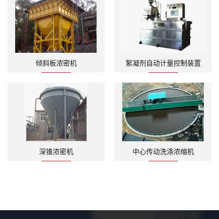
倾斜板浓密机
絮凝剂自动计量控制装置
深锥浓密机
中心传动洗涤浓缩机