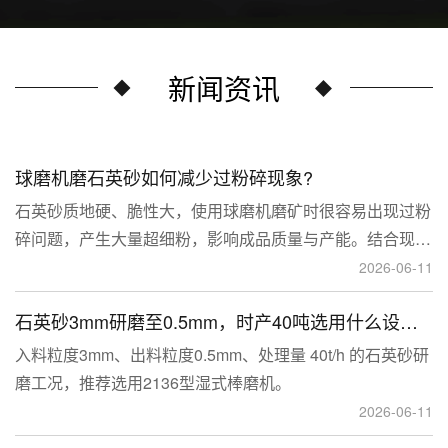
新闻资讯
球磨机磨石英砂如何减少过粉碎现象?
石英砂质地硬、脆性大，使用球磨机磨矿时很容易出现过粉
碎问题，产生大量超细粉，影响成品质量与产能。结合现场
生产经验，可通过工艺、研磨介质、运行参数、配套设备多
2026-06-11
维度优化，改善该问题。
石英砂3mm研磨至0.5mm，时产40吨选用什么设备？
入料粒度3mm、出料粒度0.5mm、处理量 40t/h 的石英砂研
磨工况，推荐选用2136型湿式棒磨机。
2026-06-11