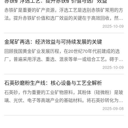
赤铁矿浮选工艺：提升赤铁矿价值与选厂效益
临更高技术挑战。
赤铁矿是重要的矿产资源，浮选工艺是选别赤铁矿常用的方
法。提升赤铁矿价值和选厂效益的关键在于高效回收，然
而，赤铁矿往往存在嵌布粒度细、易泥化、存在高硅铝杂质
2025-10-09
等特征。利用传统的浮选工艺进行处理会面临回收率低、精
金尾矿再选：经济效益与可持续发展的关键
矿品位不稳定、药剂成本高等问题。
回顾我国黄金矿业发展历程，在20世纪70年代前建成的选
厂，普遍采用浮选、重选、混汞等单一或组合工艺。碍于当
时选矿工艺水平的限制，回收率普遍较低，大量细粒金、包
2025-10-09
裹金或与特定矿物共生的金流失到尾矿中，造成了巨大的经
石英砂磨粉生产线：核心设备与工艺全解析
济损失。
石英砂，作为重要的工业矿物原料，其粉体（硅微粉）是玻
璃、光伏、电子等高端产业的基础材料。将石英砂转化为高
附加值的粉体，离不开一套专业的石英砂磨粉成套设备。本
2025-09-08
文将从设备、工艺到应用，为您全面解析这条生产线。