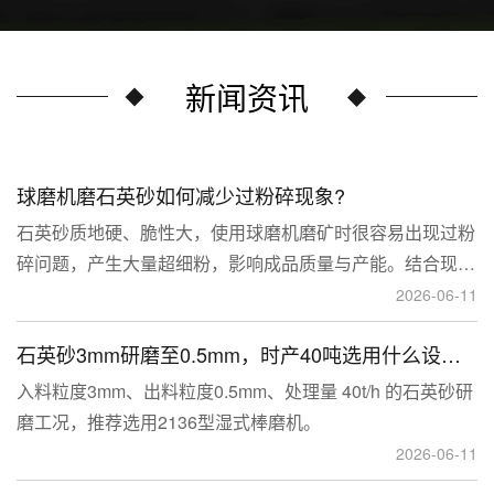
新闻资讯
球磨机磨石英砂如何减少过粉碎现象?
石英砂质地硬、脆性大，使用球磨机磨矿时很容易出现过粉
碎问题，产生大量超细粉，影响成品质量与产能。结合现场
生产经验，可通过工艺、研磨介质、运行参数、配套设备多
2026-06-11
维度优化，改善该问题。
石英砂3mm研磨至0.5mm，时产40吨选用什么设备？
入料粒度3mm、出料粒度0.5mm、处理量 40t/h 的石英砂研
磨工况，推荐选用2136型湿式棒磨机。
2026-06-11