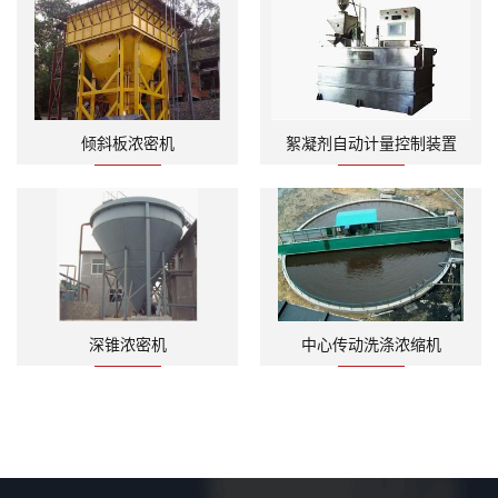
倾斜板浓密机
絮凝剂自动计量控制装置
深锥浓密机
中心传动洗涤浓缩机