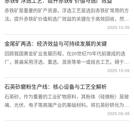
赤铁矿浮选工艺：提升赤铁矿价值与选厂效益
临更高技术挑战。
赤铁矿是重要的矿产资源，浮选工艺是选别赤铁矿常用的方
法。提升赤铁矿价值和选厂效益的关键在于高效回收，然
而，赤铁矿往往存在嵌布粒度细、易泥化、存在高硅铝杂质
2025-10-09
等特征。利用传统的浮选工艺进行处理会面临回收率低、精
金尾矿再选：经济效益与可持续发展的关键
矿品位不稳定、药剂成本高等问题。
回顾我国黄金矿业发展历程，在20世纪70年代前建成的选
厂，普遍采用浮选、重选、混汞等单一或组合工艺。碍于当
时选矿工艺水平的限制，回收率普遍较低，大量细粒金、包
2025-10-09
裹金或与特定矿物共生的金流失到尾矿中，造成了巨大的经
石英砂磨粉生产线：核心设备与工艺全解析
济损失。
石英砂，作为重要的工业矿物原料，其粉体（硅微粉）是玻
璃、光伏、电子等高端产业的基础材料。将石英砂转化为高
附加值的粉体，离不开一套专业的石英砂磨粉成套设备。本
2025-09-08
文将从设备、工艺到应用，为您全面解析这条生产线。